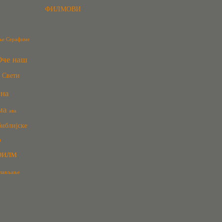
ФИЛМОВИ
ње Серафиме
Оче наш
Свети
сна
ма
ава
библијске
и
филм
лављање