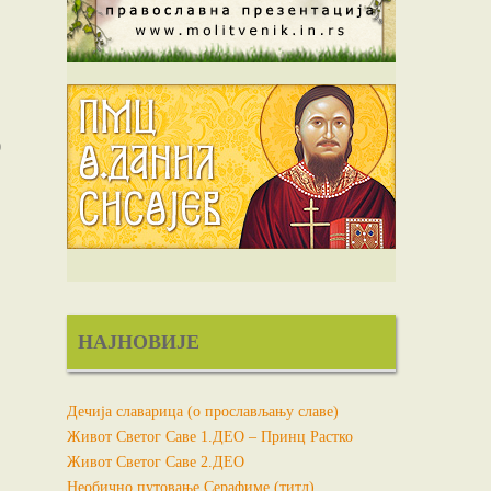
0
НАЈНОВИЈЕ
Дечија славарица (о прослављању славе)
Живот Светог Саве 1.ДЕО – Принц Растко
Живот Светог Саве 2.ДЕО
Необично путовање Серафиме (титл)