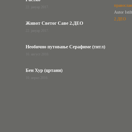
правосла
22. јануар 2017.
Autor Isti
2.ДЕО
Живот Светог Саве 2.ДЕО
22. јануар 2017.
Необично путовање Серафиме (титл)
16. август 2016.
Бен Хур (цртани)
10. април 2016.