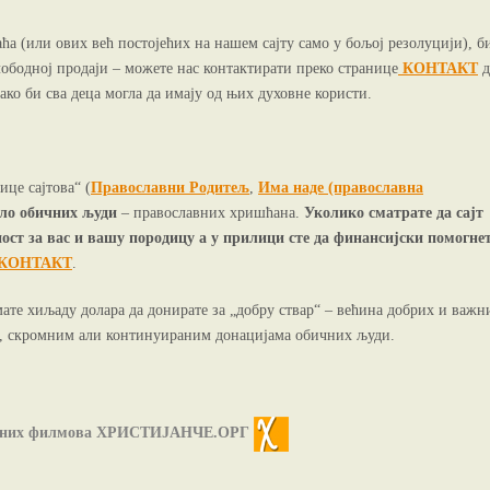
а (или ових већ постојећих на нашем сајту само у бољој резолуцији), б
ободној продаји – можете нас контактирати преко странице
КОНТАКТ
д
ако би сва деца могла да имају од њих духовне користи.
ице сајтова“ (
Православни Родитељ
,
Има наде (православна
ело обичних људи
– православних хришћана.
Уколико сматрате да сајт
ост за вас и вашу породицу а у прилици сте да финансијски помогне
КОНТАКТ
.
ате хиљаду долара да донирате за „добру ствар“ – већина добрих и важн
м, скромним али континуираним донацијама обичних људи.
мираних филмова ХРИСТИЈАНЧЕ.ОРГ