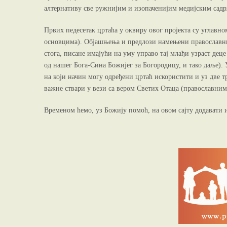
алтернативу све ружнијим и изопаченијим медијским садрж
Првих педесетак цртаћа у оквиру овог пројекта су углав
основцима). Објашњења и предлози намењени православним
стога, писане имајући на уму управо тај млађи узраст деце
од нашег Бога-Сина Божијег за Богородицу, и тако даље).
на који начин могу одређени цртаћ искористити и уз две тр
важне ствари у вези са вером Светих Отаца (православни
Временом ћемо, уз Божију помоћ, на овом сајту додавати 