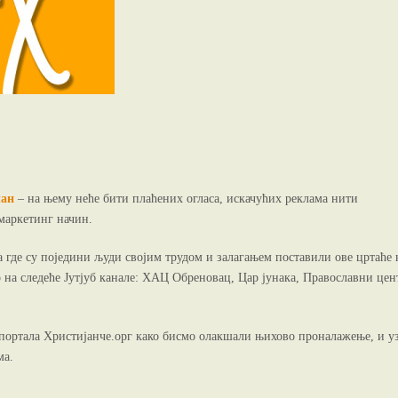
лан
– на њему неће бити плаћених огласа, искачућих реклама нити
маркетинг начин.
где су поједини људи својим трудом и залагањем поставили ове цртаће 
на следеће Јутјуб канале: ХАЦ Обреновац, Цар јунака, Православни цен
 портала Христијанче.орг како бисмо олакшали њихово проналажење, и у
ма.