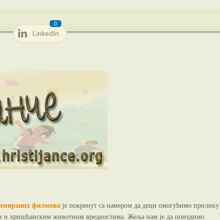
0
LinkedIn
анимираних филмова
је покренут са намером да деци омогућимо прилику
ери и хришћанским животним вредностима. Жеља нам је да понудимо