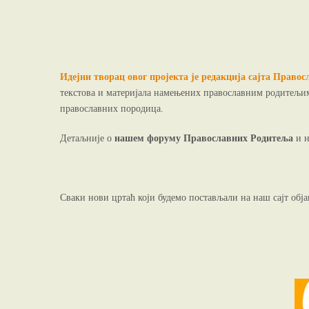
Идејни творац овог пројекта је редакција сајта Право
текстова и материјала намењених православним родитељ
православних породица.
Детаљније о
нашем форуму Православних Родитеља
и 
Сваки нови цртаћ који будемо постављали на наш сајт обј