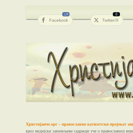
128
0
Facebook
Twitter/X
Христијанче.орг – православно катихетски пројекат 
кроз медијски занимљиве садржаје уче о православној в