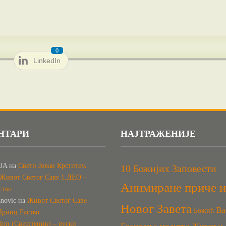
0
LinkedIn
НТАРИ
НАЈТРАЖЕНИЈЕ
JA
на
Свети Јован Крститељ
10 Божијих Заповести
Живот Светог Саве 1.ДЕО –
Анимиране приче и
стко
anovic
на
Живот Светог Саве
Новог Завета
Ва
Божић
Принц Растко
Поп (Свештеник) – руски