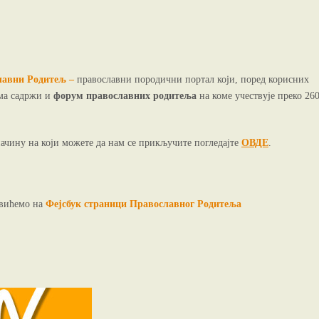
славни Родитељ –
православни породични портал који, поред корисних
има садржи и
форум православних родитеља
на коме учествује преко 26
начину на који можете да нам се прикључите погледајте
ОВДЕ
.
авићемо на
Фејсбук страници Православног Родитеља