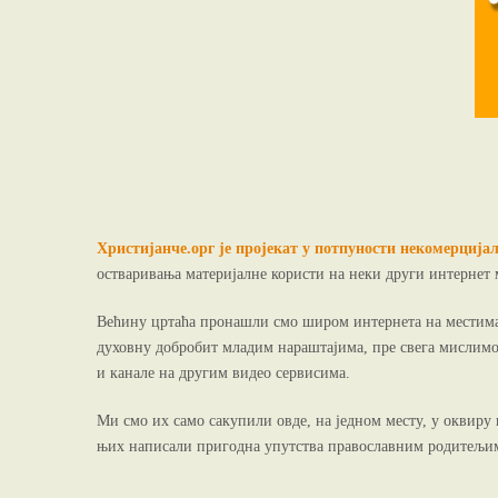
Христијанче.орг је пројекат у потпуности некомерција
остваривања материјалне користи на неки други интернет 
Већину цртаћа пронашли смо широм интернета на местима 
духовну добробит младим нараштајима, пре свега мислимо 
и канале на другим видео сервисима.
Ми смо их само сакупили овде, на једном месту, у оквиру
њих написали пригодна упутства православним родитељи