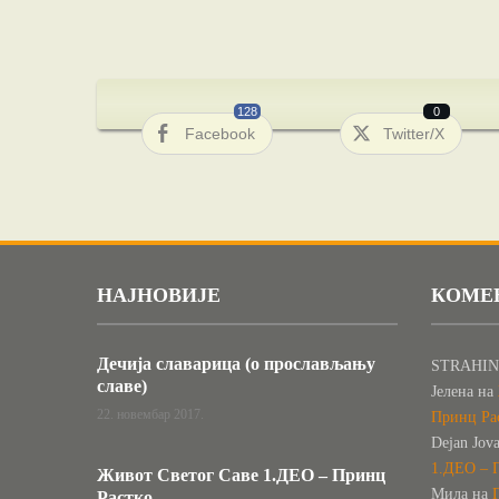
128
0
Facebook
Twitter/X
НАЈНОВИЈЕ
КОМЕ
Дечија славарица (о прослављању
STRAHIN
славе)
Јелена
на
22. новембар 2017.
Принц Ра
Dejan Jov
1.ДЕО – 
Живот Светог Саве 1.ДЕО – Принц
Мила
на
Растко