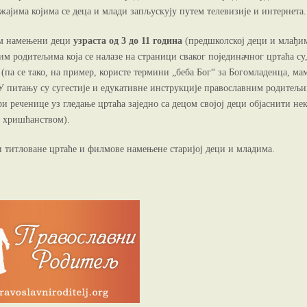
ајима којима се деца и млади запљускују путем телевизије и интернета.
ном намењени деци
узраста од 3 до 11 година
(предшколској деци и млађи
 родитељима која се налазе на страници сваког појединачног цртаћа су
 (па се тако, на пример, користе термини „беба Бог“ за Богомладенца, ма
 У питању су сугестије и едукативне инструкције православним родитељ
и реченице уз гледање цртаћа заједно са децом својој деци објаснити не
м хришћанством).
и титловане цртаће и филмове намењене старијој деци и младима.