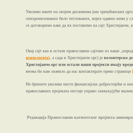
Уколико имате на својим дисковима још хришћанских цртаћ
синхронизованих било титлованих, којих одавно нема у сл
се договоримо како да их поставимо на сајт Христијанче, к
Овај сајт као и остали православни сајтови из наше „пород
психологија)
, а сада и Христијанче.орг) је
волонтерско д
Христијанче.орг или остали наши пројекти имају вредн
веома би нам значило да нас контактирате преко странице
Не брините уколико нисте финансијски добростојећи и нем
православних пројеката опстаје управо захваљујући мали
Редакција Православно-катихетског пројекта ани