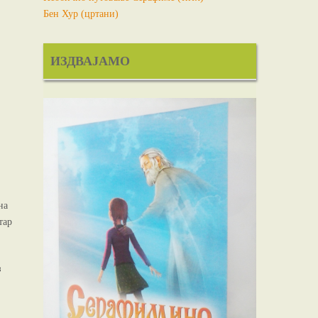
Бен Хур (цртани)
ИЗДВАЈАМО
на
тар
з