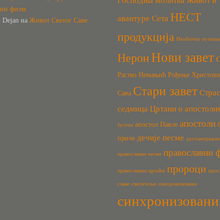
Господња молитва
Живот и
вни филм
НЕСТ
авантуре Сета
h Dejan
на
Живот Светог Саве
продукција
Необично путова
Нови завет
Нерон
Растко Немањић
Рођење Христово
Стари завет
Стра
Сава
седмица
Цртани о апостоли
апостоли
апостол Павле
Јустин
дечије песме
приче
дугометражн
православни 
православне песме
пророци
православни цртаћи
прос
славе
светитељи
синхронизовани
синхронизовани