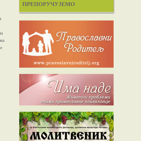
ПРЕПОРУЧУЈЕМО
м
,
ма
има
ке