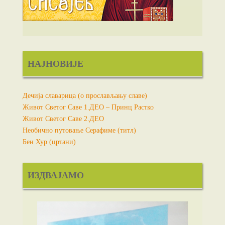
НАЈНОВИЈЕ
Дечија славарица (о прослављању славе)
Живот Светог Саве 1.ДЕО – Принц Растко
Живот Светог Саве 2.ДЕО
Необично путовање Серафиме (титл)
Бен Хур (цртани)
ИЗДВАЈАМО