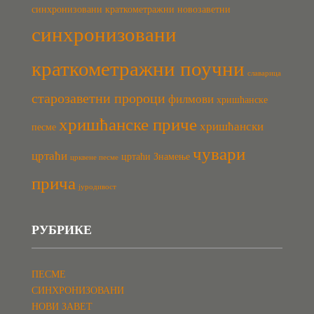
синхронизовани краткометражни новозаветни
синхронизовани
краткометражни поучни
славарица
старозаветни пророци
филмови
хришћанске
хришћанске приче
хришћански
песме
чувари
цртаћи
цртаћи Знамење
црквене песме
прича
јуродивост
РУБРИКЕ
ПЕСМЕ
СИНХРОНИЗОВАНИ
НОВИ ЗАВЕТ