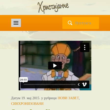
Претрага
за:
Датум 19. мај 2015. у рубрици
НОВИ ЗАВЕТ
,
СИНХРОНИЗОВАНИ