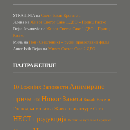
STRAHINJA
на
Свети Јован Крститељ
Јелена
на
Живот Светог Саве 1.ДЕО – Принц Растко
Dejan Jovanovic
на
Живот Светог Саве 1.ДЕО – Принц
Растко
Мила
на
Поп (Свештеник) – руски православни филм
Autor Istih Dejan
на
Живот Светог Саве 2.ДЕО
НАЈТРАЖЕНИЈЕ
Анимиране
10 Божијих Заповести
приче из Новог Завета
Васкрс
Божић
Господња молитва
Живот и авантуре Сета
НЕСТ продукција
Необично путовање Серафиме