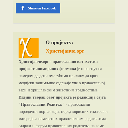
Share on Facebook
О пројекту:
Христијанче.орг
Христијанче.орг - православно катихетски
пројекат анимираних филмова
је покренут са
намером да деци омогућимо прилику да кроз
медијски занимљиве садржаје уче о православној
вери и хришћанским животним вредностима.
Идејни творац овог пројекта је редакција сајта
"Православни Родитељ"
- православни
породични портал који, поред корисних текстова и
материјала намењених православним родитељима,
садржи и форум православних родитеља на коме