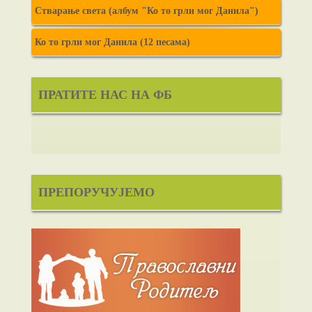
Стварање света (албум "Ко то грли мог Данила")
Ко то грли мог Данила (12 песама)
ПРАТИТЕ НАС НА ФБ
ПРЕПОРУЧУЈЕМО