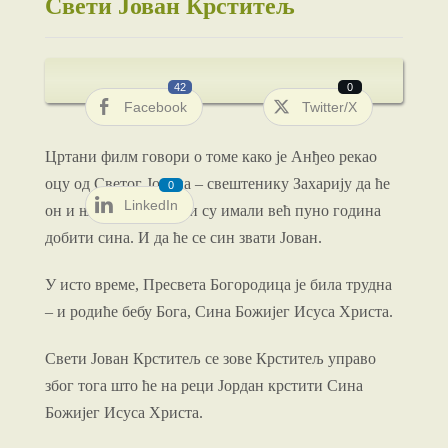
Свети Јован Крститељ
42
0
Facebook
Twitter/X
Цртани филм говори о томе како је Анђео рекао
оцу од Светог Јована – свештенику Захарију да ће
0
LinkedIn
он и његова жена који су имали већ пуно година
добити сина. И да ће се син звати Јован.
У исто време, Пресвета Богородица је била трудна
– и родиће бебу Бога, Сина Божијег Исуса Христа.
Свети Јован Крститељ се зове Крститељ управо
због тога што ће на реци Јордан крстити Сина
Божијег Исуса Христа.