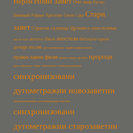
Нови завет
Нерон
Оче наш
Растко
Стари
Немањић
Рођење Христово
Свети Сава
завет
Страсна седмица
Цртани о апостолима
апостоли
апостол Павле
библијске приче
ава Јустин
дечије песме
дугометражни
православне песме
пророци
православни филм
православни цртаћи
прослављање славе
светитељи
синхронизовани
синхронизовани
дугометражни новозаветни
синхронизовани дугометражни поучни
синхронизовани
дугометражни старозаветни