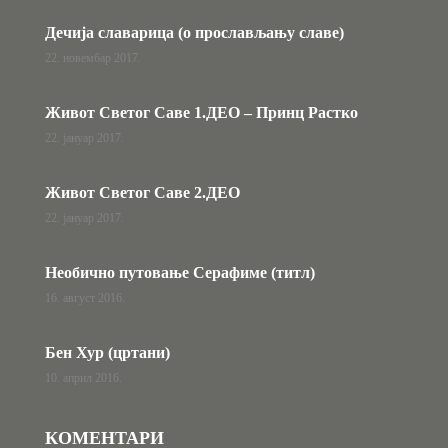
Дечија славарица (о прослављању славе)
22. новембар 2017.
Живот Светог Саве 1.ДЕО – Принц Растко
22. јануар 2017.
Живот Светог Саве 2.ДЕО
22. јануар 2017.
Необично путовање Серафиме (титл)
16. август 2016.
Бен Хур (цртани)
10. април 2016.
КОМЕНТАРИ