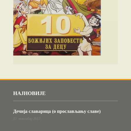
НАЈНОВИЈЕ
Дечија славарица (о прослављању славе)
22. новембар 2017.