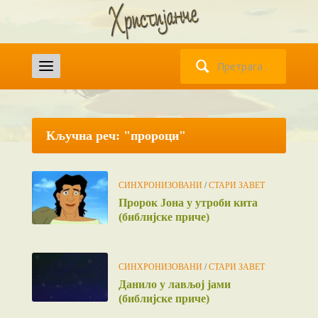
Претрага
за:
Кључна реч: "пророци"
СИНХРОНИЗОВАНИ
/
СТАРИ ЗАВЕТ
Пророк Јона у утроби кита
(библијске приче)
СИНХРОНИЗОВАНИ
/
СТАРИ ЗАВЕТ
Данило у лављој јами
(библијске приче)