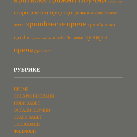
славарица
старозаветни пророци
филмови
хришћанске
хришћанске приче
хришћански
песме
чувари
цртаћи
цртаћи Знамење
црквене песме
прича
јуродивост
РУБРИКЕ
ПЕСМЕ
СИНХРОНИЗОВАНИ
НОВИ ЗАВЕТ
ОСТАЛИ ПОУЧНИ
СТАРИ ЗАВЕТ
ТИТЛОВАНИ
ФИЛМОВИ