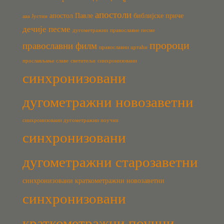
апостоли
апостол Павле
библијске приче
ава Јустин
дечије песме
дугометражни
православне песме
пророци
православни филм
православни цртаћи
прослављање славе
светитељи
синхронизовани
синхронизовани
дугометражни новозаветни
синхронизовани дугометражни поучни
синхронизовани
дугометражни старозаветни
синхронизовани краткометражни новозаветни
синхронизовани
краткометражни поучни