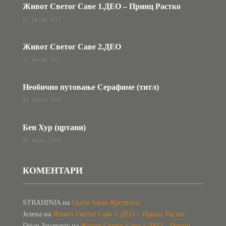
Живот Светог Саве 1.ДЕО – Принц Растко
22. јануар 2017.
Живот Светог Саве 2.ДЕО
22. јануар 2017.
Необично путовање Серафиме (титл)
16. август 2016.
Бен Хур (цртани)
10. април 2016.
КОМЕНТАРИ
STRAHINJA
на
Свети Јован Крститељ
Јелена
на
Живот Светог Саве 1.ДЕО – Принц Растко
Dejan Jovanovic
на
Живот Светог Саве 1.ДЕО – Принц