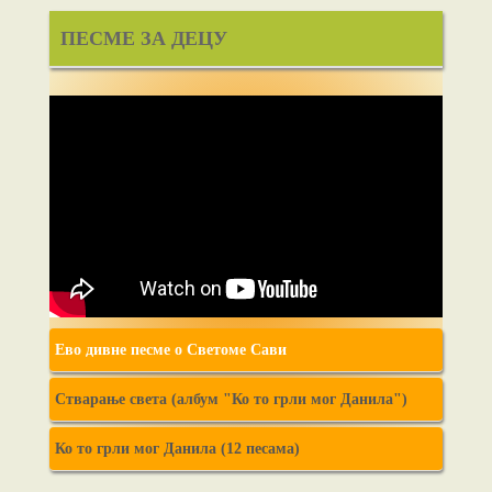
ПЕСМЕ ЗА ДЕЦУ
Ево дивне песме о Светоме Сави
Стварање света (албум "Ко то грли мог Данила")
Ко то грли мог Данила (12 песама)