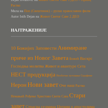
Растко
Мила
на
Поп (Свештеник) – руски православни филм
Autor Istih Dejan
на
Живот Светог Саве 2.ДЕО
НАЈТРАЖЕНИЈЕ
Анимиране
10 Божијих Заповести
приче из Новог Завета
Васкрс
Божић
Господња молитва
Живот и авантуре Сета
НЕСТ продукција
Необично путовање Серафиме
Нови завет
Нерон
Оче наш
Растко
Стари
Немањић
Рођење Христово
Свети Сава
завет
Страсна седмица
Цртани о апостолима