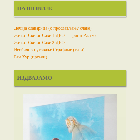
НАЈНОВИЈЕ
Дечија славарица (о прослављању славе)
Живот Светог Саве 1.ДЕО – Принц Растко
Живот Светог Саве 2.ДЕО
Необично путовање Серафиме (титл)
Бен Хур (цртани)
ИЗДВАЈАМО