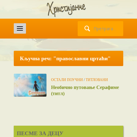
Претрага
за:
Кључна реч: "православни цртаћи"
ОСТАЛИ ПОУЧНИ
/
ТИТЛОВАНИ
Необично путовање Серафиме
(титл)
ПЕСМЕ ЗА ДЕЦУ