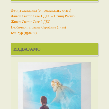
Дечија славарица (о прослављању славе)
Живот Светог Саве 1.ДЕО – Принц Растко
Живот Светог Саве 2.ДЕО
Необично путовање Серафиме (титл)
Бен Хур (цртани)
ИЗДВАЈАМО