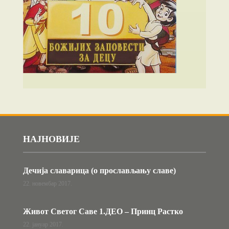
НАЈНОВИЈЕ
Дечија славарица (о прослављању славе)
22. новембар 2017.
Живот Светог Саве 1.ДЕО – Принц Растко
22. јануар 2017.