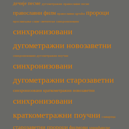
дечије песме
дугометражни
православне песме
пророци
православни филм
православни цртаћи
прослављање славе
светитељи
синхронизовани
синхронизовани
дугометражни новозаветни
синхронизовани дугометражни поучни
синхронизовани
дугометражни старозаветни
синхронизовани краткометражни новозаветни
синхронизовани
краткометражни поучни
славарица
старозаветни пророци
филмови
хришћанске