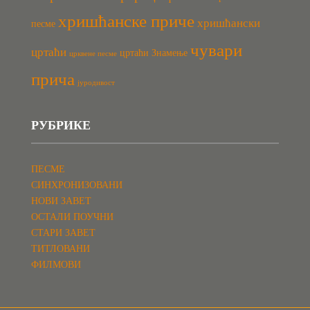
хришћанске приче
хришћански
песме
чувари
цртаћи
цртаћи Знамење
црквене песме
прича
јуродивост
РУБРИКЕ
ПЕСМЕ
СИНХРОНИЗОВАНИ
НОВИ ЗАВЕТ
ОСТАЛИ ПОУЧНИ
СТАРИ ЗАВЕТ
ТИТЛОВАНИ
ФИЛМОВИ