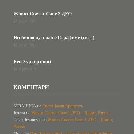
Живот Светог Саве 2.ДЕО
22. јануар 2017.
Необично путовање Серафиме (титл)
16. август 2016.
Бен Хур (цртани)
10. април 2016.
КОМЕНТАРИ
STRAHINJA
на
Свети Јован Крститељ
Јелена
на
Живот Светог Саве 1.ДЕО – Принц Растко
Dejan Jovanovic
на
Живот Светог Саве 1.ДЕО – Принц
Растко
Мила
на
Поп (Свештеник) – руски православни филм