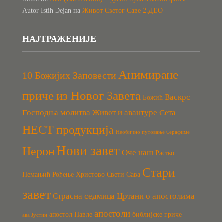
Autor Istih Dejan
на
Живот Светог Саве 2.ДЕО
НАЈТРАЖЕНИЈЕ
Анимиране
10 Божијих Заповести
приче из Новог Завета
Васкрс
Божић
Господња молитва
Живот и авантуре Сета
НЕСТ продукција
Необично путовање Серафиме
Нови завет
Нерон
Оче наш
Растко
Стари
Немањић
Рођење Христово
Свети Сава
завет
Страсна седмица
Цртани о апостолима
апостоли
апостол Павле
библијске приче
ава Јустин