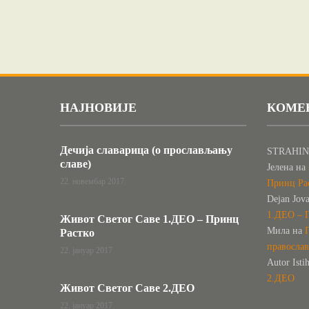
НАЈНОВИЈЕ
КОМЕ
Дечија славарица (о прослављању
STRAHIN
славе)
Јелена
на
22. новембар 2017.
Принц Ра
Dejan Jov
1.ДЕО – 
Живот Светог Саве 1.ДЕО – Принц
Мила
на
Растко
правосла
22. јануар 2017.
Autor Isti
2.ДЕО
Живот Светог Саве 2.ДЕО
22. јануар 2017.