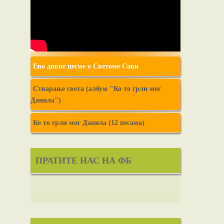
Ево дивне песме о Светоме Сави
Стварање света (албум "Ко то грли мог
Данила")
Ко то грли мог Данила (12 песама)
ПРАТИТЕ НАС НА ФБ