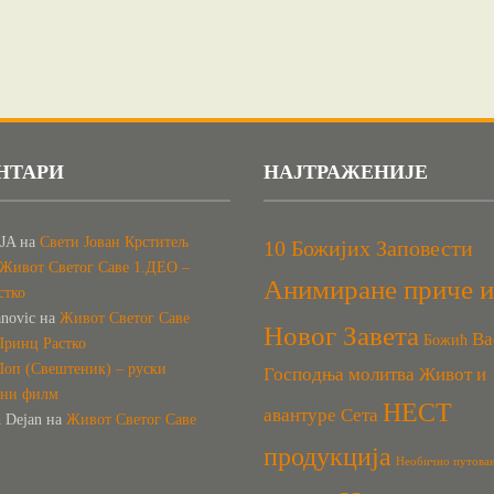
НТАРИ
НАЈТРАЖЕНИЈЕ
JA
на
Свети Јован Крститељ
10 Божијих Заповести
Живот Светог Саве 1.ДЕО –
Анимиране приче и
стко
anovic
на
Живот Светог Саве
Новог Завета
Ва
Божић
Принц Растко
Поп (Свештеник) – руски
Господња молитва
Живот и
вни филм
НЕСТ
авантуре Сета
h Dejan
на
Живот Светог Саве
продукција
Необично путова