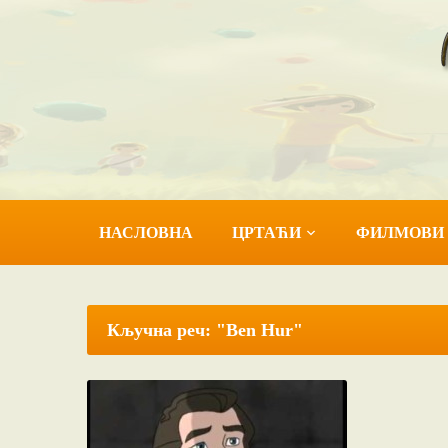
НАСЛОВНА
ЦРТАЋИ
ФИЛМОВИ
Кључна реч: "Ben Hur"