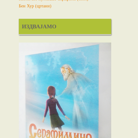
Бен Хур (цртани)
ИЗДВАЈАМО