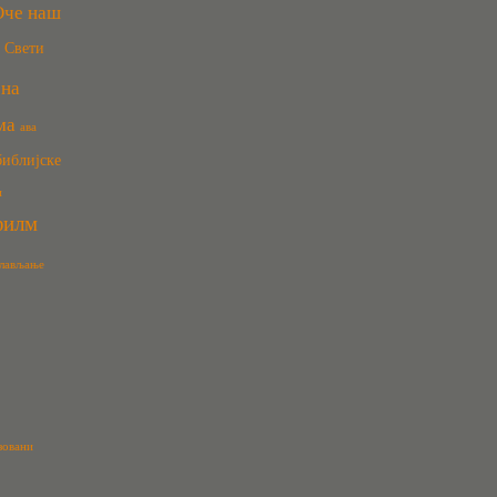
Оче наш
Свети
сна
ма
ава
библијске
и
филм
лављање
зовани