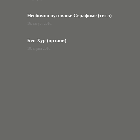
Необично путовање Серафиме (титл)
16. август 2016.
Бен Хур (цртани)
10. април 2016.