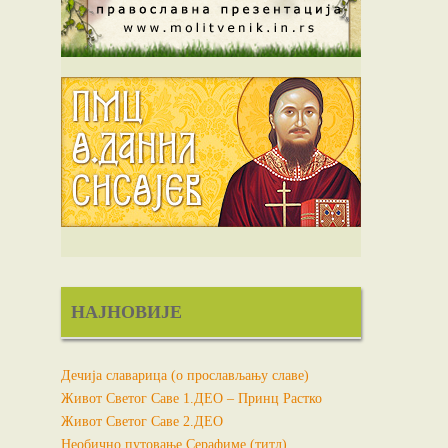
НАЈНОВИЈЕ
Дечија славарица (о прослављању славе)
Живот Светог Саве 1.ДЕО – Принц Растко
Живот Светог Саве 2.ДЕО
Необично путовање Серафиме (титл)