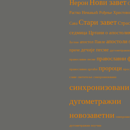
Нови завет
Нерон
Растко Немањић
Рођење Христово
Стари завет
Стра
Сава
седмица
Цртани о апостоли
апостоли
апостол Павле
Јустин
дечије песме
приче
дугометражн
православни 
православне песме
пророци
православни цртаћи
прос
славе
светитељи
синхронизовани
синхронизовани
дугометражни
новозаветни
синхрони
дугометражни поучни