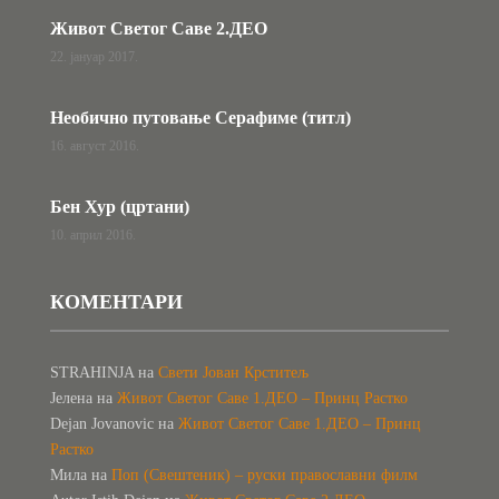
Живот Светог Саве 2.ДЕО
22. јануар 2017.
Необично путовање Серафиме (титл)
16. август 2016.
Бен Хур (цртани)
10. април 2016.
КОМЕНТАРИ
STRAHINJA
на
Свети Јован Крститељ
Јелена
на
Живот Светог Саве 1.ДЕО – Принц Растко
Dejan Jovanovic
на
Живот Светог Саве 1.ДЕО – Принц
Растко
Мила
на
Поп (Свештеник) – руски православни филм