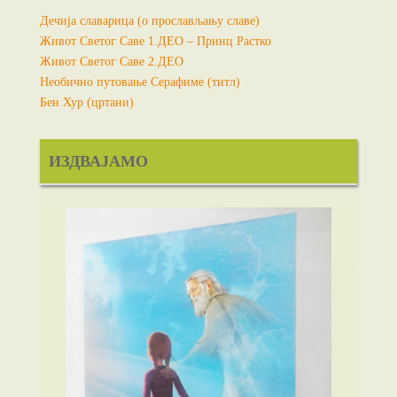
Дечија славарица (о прослављању славе)
Живот Светог Саве 1.ДЕО – Принц Растко
Живот Светог Саве 2.ДЕО
Необично путовање Серафиме (титл)
Бен Хур (цртани)
ИЗДВАЈАМО