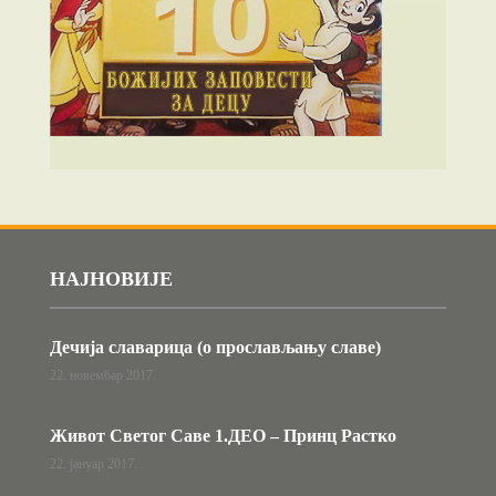
НАЈНОВИЈЕ
Дечија славарица (о прослављању славе)
22. новембар 2017.
Живот Светог Саве 1.ДЕО – Принц Растко
22. јануар 2017.