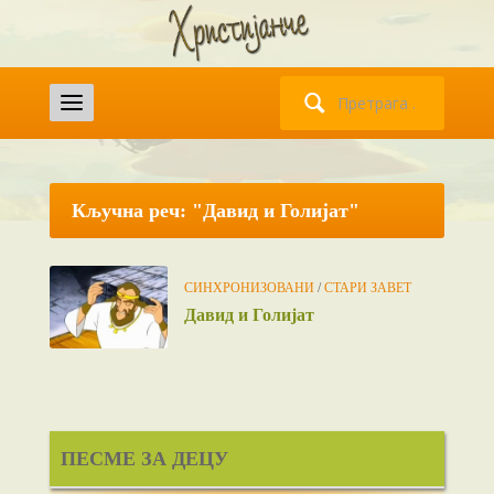
Претрага
за:
Кључна реч: "Давид и Голијат"
СИНХРОНИЗОВАНИ
/
СТАРИ ЗАВЕТ
Давид и Голијат
ПЕСМЕ ЗА ДЕЦУ