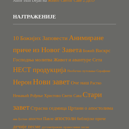
Autor Istih Dejan
на
Живот Светог Саве 2.ДЕО
НАЈТРАЖЕНИЈЕ
Анимиране
10 Божијих Заповести
приче из Новог Завета
Васкрс
Божић
Господња молитва
Живот и авантуре Сета
НЕСТ продукција
Необично путовање Серафиме
Нови завет
Нерон
Оче наш
Растко
Стари
Немањић
Рођење Христово
Свети Сава
завет
Страсна седмица
Цртани о апостолима
апостоли
апостол Павле
библијске приче
ава Јустин
дечије песме
дугометражни
православне песме