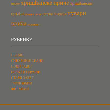
хришћанске приче
хришћански
песме
чувари
цртаћи
цртаћи Знамење
црквене песме
прича
јуродивост
РУБРИКЕ
ПЕСМЕ
СИНХРОНИЗОВАНИ
НОВИ ЗАВЕТ
ОСТАЛИ ПОУЧНИ
СТАРИ ЗАВЕТ
ТИТЛОВАНИ
ФИЛМОВИ