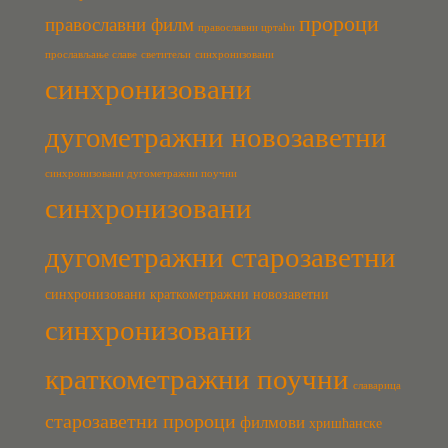
пророци
православни филм
православни цртаћи
прослављање славе
светитељи
синхронизовани
синхронизовани
дугометражни новозаветни
синхронизовани дугометражни поучни
синхронизовани
дугометражни старозаветни
синхронизовани краткометражни новозаветни
синхронизовани
краткометражни поучни
славарица
старозаветни пророци
филмови
хришћанске