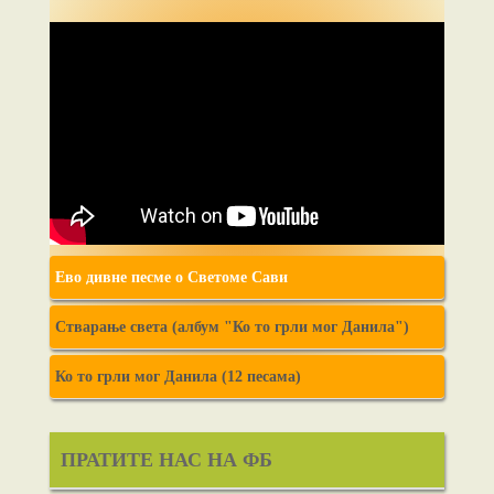
Ево дивне песме о Светоме Сави
Стварање света (албум "Ко то грли мог Данила")
Ко то грли мог Данила (12 песама)
ПРАТИТЕ НАС НА ФБ