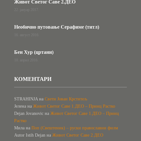
Живот Светог Саве 2.ДЕО
22. јануар 2017.
Необично путовање Серафиме (титл)
16. август 2016.
Бен Хур (цртани)
10. април 2016.
КОМЕНТАРИ
STRAHINJA
на
Свети Јован Крститељ
Јелена
на
Живот Светог Саве 1.ДЕО – Принц Растко
Dejan Jovanovic
на
Живот Светог Саве 1.ДЕО – Принц
Растко
Мила
на
Поп (Свештеник) – руски православни филм
Autor Istih Dejan
на
Живот Светог Саве 2.ДЕО