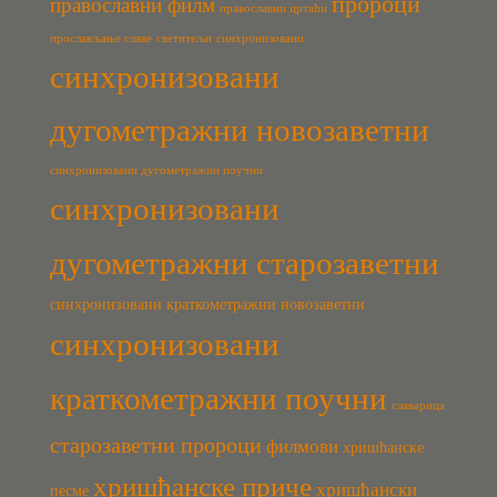
пророци
православни филм
православни цртаћи
прослављање славе
светитељи
синхронизовани
синхронизовани
дугометражни новозаветни
синхронизовани дугометражни поучни
синхронизовани
дугометражни старозаветни
синхронизовани краткометражни новозаветни
синхронизовани
краткометражни поучни
славарица
старозаветни пророци
филмови
хришћанске
хришћанске приче
хришћански
песме