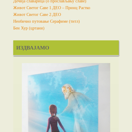
Дечија славарица (о прослављању славе)
Живот Светог Саве 1.ДЕО – Принц Растко
Живот Светог Саве 2.ДЕО
Необично путовање Серафиме (титл)
Бен Хур (цртани)
ИЗДВАЈАМО