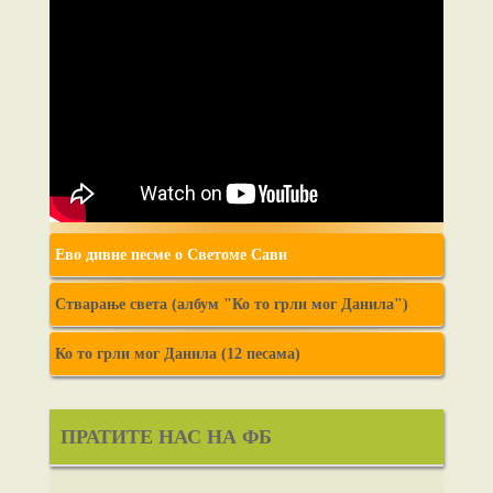
Ево дивне песме о Светоме Сави
Стварање света (албум "Ко то грли мог Данила")
Ко то грли мог Данила (12 песама)
ПРАТИТЕ НАС НА ФБ