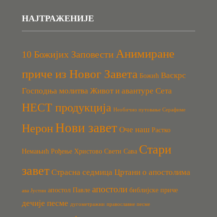
НАЈТРАЖЕНИЈЕ
Анимиране
10 Божијих Заповести
приче из Новог Завета
Васкрс
Божић
Господња молитва
Живот и авантуре Сета
НЕСТ продукција
Необично путовање Серафиме
Нови завет
Нерон
Оче наш
Растко
Стари
Немањић
Рођење Христово
Свети Сава
завет
Страсна седмица
Цртани о апостолима
апостоли
апостол Павле
библијске приче
ава Јустин
дечије песме
дугометражни
православне песме