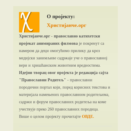
О пројекту:
Христијанче.орг
Христијанче.орг - православно катихетски
пројекат анимираних филмова
је покренут са
намером да деци омогућимо прилику да кроз
медијски занимљиве садржаје уче о православној
вери и хришћанским животним вредностима.
Идејни творац овог пројекта је редакција сајта
"Православни Родитељ"
- православни
породични портал који, поред корисних текстова и
материјала намењених православним родитељима,
садржи и форум православних родитеља на коме
учествује преко 260 православних породица.
Више о целом пројекту прочитајте
ОВДЕ.