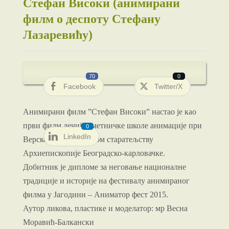
Стефан Високи (анимирани
филм о деспоту Стефану
Лазаревићу)
70
0
Facebook
Twitter/X
Анимирани филм ”Стефан Високи” настао је као
први филм дечије уметничке школе анимације при
0
LinkedIn
Верском добротворном старатељству
Архиепископије Београдско-карловачке.
Добитник је дипломе за неговање националне
традиције и историје на фестивалу анимираног
филма у Јагодини – Аниматор фест 2015.
Аутор ликова, пластике и моделатор: мр Весна
Моравић-Балкански