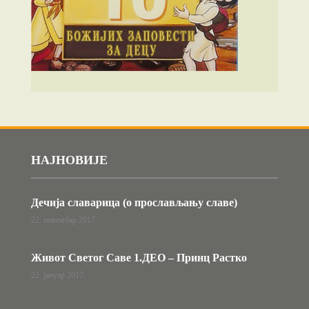
НАЈНОВИЈЕ
Дечија славарица (о прослављању славе)
22. новембар 2017.
Живот Светог Саве 1.ДЕО – Принц Растко
22. јануар 2017.