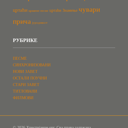
чувари
цртаћи
цртаћи Знамење
црквене песме
прича
јуродивост
РУБРИКЕ
ПЕСМЕ
СИНХРОНИЗОВАНИ
НОВИ ЗАВЕТ
ОСТАЛИ ПОУЧНИ
СТАРИ ЗАВЕТ
ТИТЛОВАНИ
ФИЛМОВИ
© 2026 Христијанче.орг. Сва права задржана.