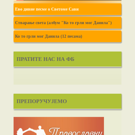
Ево дивне песме о Светоме Сави
Стварање света (албум "Ко то грли мог Данила")
Ко то грли мог Данила (12 песама)
ПРАТИТЕ НАС НА ФБ
ПРЕПОРУЧУЈЕМО