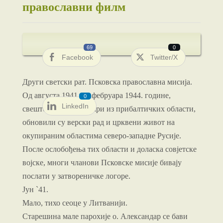
православни филм
69
0
Facebook
Twitter/X
Други светски рат. Псковска православна мисија.
Од августа 1941. до фебруара 1944. године,
0
LinkedIn
свештеници-мисионари из прибалтичких области,
обновили су верски рад и црквени живот на
окупираним областима северо-западне Русије.
После ослобођења тих области и доласка совјетске
војске, многи чланови Псковске мисије бивају
послати у затвореничке логоре.
Јун `41.
Мало, тихо сеоце у Литванији.
Старешина мале парохије о. Александар се бави