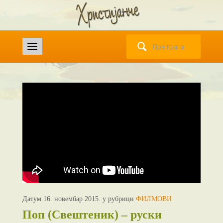
Претрага
за:
Датум 16. новембар 2015. у рубрици
ФИЛМОВИ
Поп (Свештеник) – руски