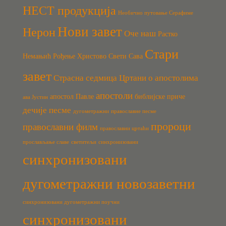
НЕСТ продукција
Необично путовање Серафиме
Нови завет
Нерон
Оче наш
Растко
Стари
Немањић
Рођење Христово
Свети Сава
завет
Страсна седмица
Цртани о апостолима
апостоли
апостол Павле
библијске приче
ава Јустин
дечије песме
дугометражни
православне песме
пророци
православни филм
православни цртаћи
прослављање славе
светитељи
синхронизовани
синхронизовани
дугометражни новозаветни
синхронизовани дугометражни поучни
синхронизовани