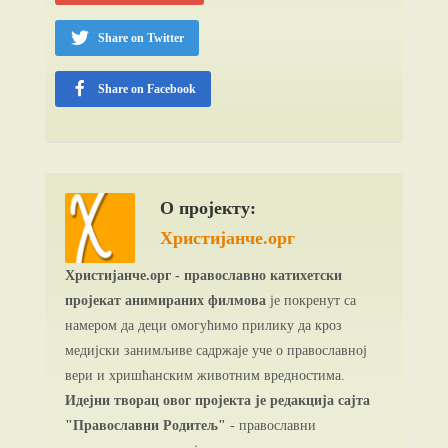
Share on Twitter
Share on Facebook
О пројекту:
Христијанче.орг
Христијанче.орг - православно катихетски
пројекат анимираних филмова
је покренут са
намером да деци омогућимо прилику да кроз
медијски занимљиве садржаје уче о православној
вери и хришћанским животним вредностима.
Идејни творац овог пројекта је редакција сајта
"Православни Родитељ"
- православни