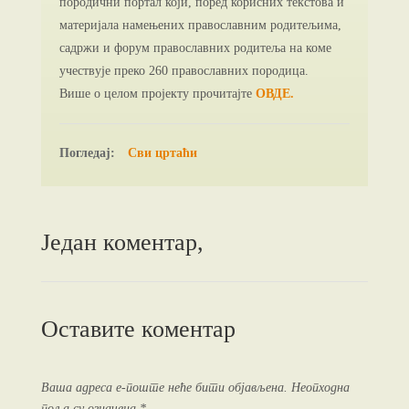
породични портал који, поред корисних текстова и
материјала намењених православним родитељима,
садржи и форум православних родитеља на коме
учествује преко 260 православних породица.
Више о целом пројекту прочитајте
ОВДЕ.
Погледај:
Сви цртаћи
Један коментар,
Оставите коментар
Ваша адреса е-поште неће бити објављена.
Неопходна
поља су означена
*