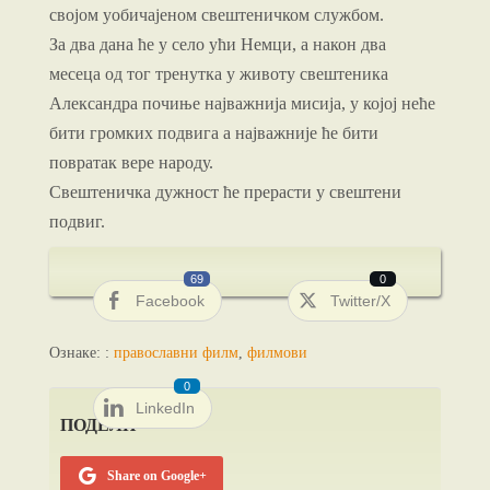
својом уобичајеном свештеничком службом.
За два дана ће у село ући Немци, а након два
месеца од тог тренутка у животу свештеника
Александра почиње најважнија мисија, у којој неће
бити громких подвига а најважније ће бити
повратак вере народу.
Свештеничка дужност ће прерасти у свештени
подвиг.
69
0
Facebook
Twitter/X
Ознаке: :
православни филм
,
филмови
0
LinkedIn
ПОДЕЛИ
Share on Google+