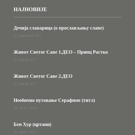
НАЈНОВИЈЕ
Дечија славарица (о прослављању славе)
22. новембар 2017.
Живот Светог Саве 1.ДЕО – Принц Растко
22. јануар 2017.
Живот Светог Саве 2.ДЕО
22. јануар 2017.
Необично путовање Серафиме (титл)
16. август 2016.
Бен Хур (цртани)
10. април 2016.