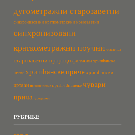
дугометражни старозаветни
синхронизовани краткометражни новозаветни
синхронизовани
краткометражни поучни
славарица
старозаветни пророци
филмови
хришћанске
хришћанске приче
хришћански
песме
чувари
цртаћи
цртаћи Знамење
црквене песме
прича
јуродивост
РУБРИКЕ