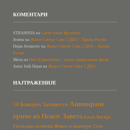
КОМЕНТАРИ
STRAHINJA
на
Свети Јован Крститељ
Јелена
на
Живот Светог Саве 1.ДЕО – Принц Растко
Dejan Jovanovic
на
Живот Светог Саве 1.ДЕО – Принц
Растко
Мила
на
Поп (Свештеник) – руски православни филм
Autor Istih Dejan
на
Живот Светог Саве 2.ДЕО
НАЈТРАЖЕНИЈЕ
Анимиране
10 Божијих Заповести
приче из Новог Завета
Васкрс
Божић
Господња молитва
Живот и авантуре Сета