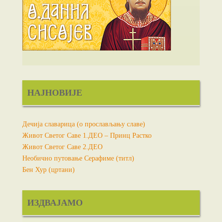
НАЈНОВИЈЕ
Дечија славарица (о прослављању славе)
Живот Светог Саве 1.ДЕО – Принц Растко
Живот Светог Саве 2.ДЕО
Необично путовање Серафиме (титл)
Бен Хур (цртани)
ИЗДВАЈАМО