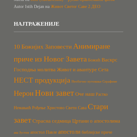
Autor Istih Dejan
на
Живот Светог Саве 2.ДЕО
НАЈТРАЖЕНИЈЕ
Анимиране
10 Божијих Заповести
приче из Новог Завета
Васкрс
Божић
Господња молитва
Живот и авантуре Сета
НЕСТ продукција
Необично путовање Серафиме
Нови завет
Нерон
Оче наш
Растко
Стари
Немањић
Рођење Христово
Свети Сава
завет
Страсна седмица
Цртани о апостолима
апостоли
апостол Павле
библијске приче
ава Јустин