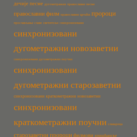
дечије песме
дугометражни
православне песме
пророци
православни филм
православни цртаћи
прослављање славе
светитељи
синхронизовани
синхронизовани
дугометражни новозаветни
синхронизовани дугометражни поучни
синхронизовани
дугометражни старозаветни
синхронизовани краткометражни новозаветни
синхронизовани
краткометражни поучни
славарица
старозаветни пророци
филмови
хришћанске