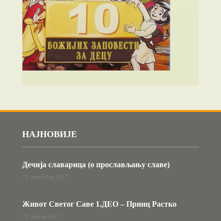
НАЈНОВИЈЕ
Дечија славарица (о прослављању славе)
22. новембар 2017.
Живот Светог Саве 1.ДЕО – Принц Растко
22. јануар 2017.