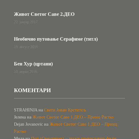
Живот Светог Саве 2.ДЕО
22. јануар 2017.
Необично путовање Серафиме (титл)
16. август 2016.
Бен Хур (цртани)
10. април 2016.
КОМЕНТАРИ
STRAHINJA
на
Свети Јован Крститељ
Јелена
на
Живот Светог Саве 1.ДЕО – Принц Растко
Dejan Jovanovic
на
Живот Светог Саве 1.ДЕО – Принц
Растко
Мила
на
Поп (Свештеник) – руски православни филм