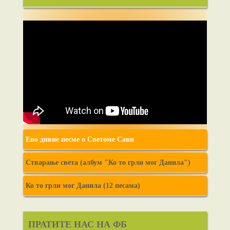
Ево дивне песме о Светоме Сави
Стварање света (албум "Ко то грли мог Данила")
Ко то грли мог Данила (12 песама)
ПРАТИТЕ НАС НА ФБ