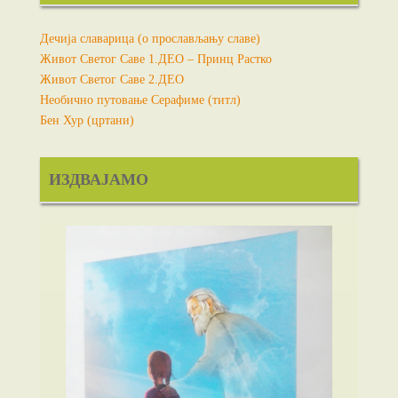
Дечија славарица (о прослављању славе)
Живот Светог Саве 1.ДЕО – Принц Растко
Живот Светог Саве 2.ДЕО
Необично путовање Серафиме (титл)
Бен Хур (цртани)
ИЗДВАЈАМО