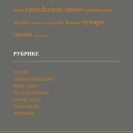
хришћанске приче
хришћански
песме
чувари
цртаћи
цртаћи Знамење
црквене песме
прича
јуродивост
РУБРИКЕ
ПЕСМЕ
СИНХРОНИЗОВАНИ
НОВИ ЗАВЕТ
ОСТАЛИ ПОУЧНИ
СТАРИ ЗАВЕТ
ТИТЛОВАНИ
ФИЛМОВИ