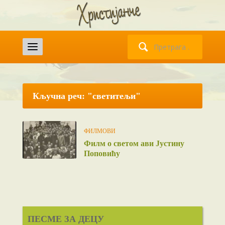
Претрага
за:
Кључна реч: "светитељи"
ФИЛМОВИ
Филм о светом ави Јустину
Поповићу
ПЕСМЕ ЗА ДЕЦУ