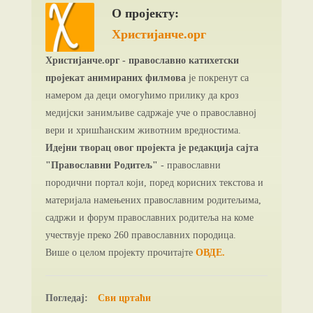
О пројекту:
Христијанче.орг
Христијанче.орг - православно катихетски
пројекат анимираних филмова
је покренут са
намером да деци омогућимо прилику да кроз
медијски занимљиве садржаје уче о православној
вери и хришћанским животним вредностима.
Идејни творац овог пројекта је редакција сајта
"Православни Родитељ"
- православни
породични портал који, поред корисних текстова и
материјала намењених православним родитељима,
садржи и форум православних родитеља на коме
учествује преко 260 православних породица.
Више о целом пројекту прочитајте
ОВДЕ.
Погледај:
Сви цртаћи