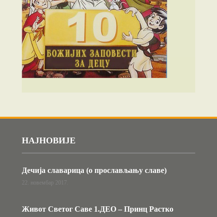
НАЈНОВИЈЕ
Дечија славарица (о прослављању славе)
22. новембар 2017.
Живот Светог Саве 1.ДЕО – Принц Растко