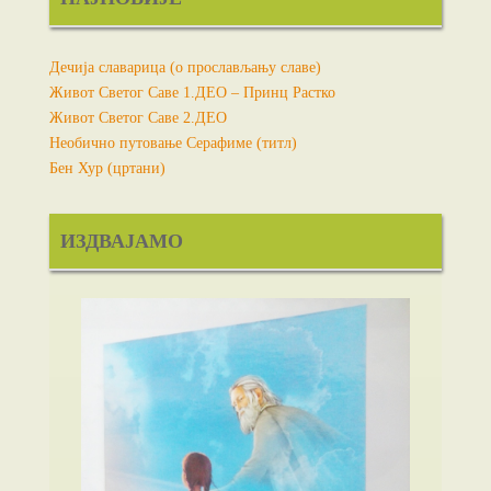
Дечија славарица (о прослављању славе)
Живот Светог Саве 1.ДЕО – Принц Растко
Живот Светог Саве 2.ДЕО
Необично путовање Серафиме (титл)
Бен Хур (цртани)
ИЗДВАЈАМО