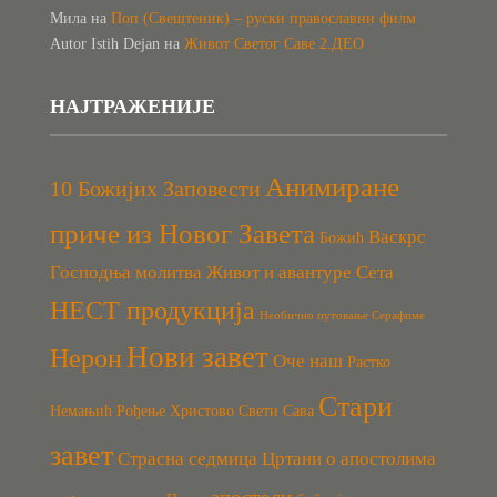
Мила
на
Поп (Свештеник) – руски православни филм
Autor Istih Dejan
на
Живот Светог Саве 2.ДЕО
НАЈТРАЖЕНИЈЕ
Анимиране
10 Божијих Заповести
приче из Новог Завета
Васкрс
Божић
Господња молитва
Живот и авантуре Сета
НЕСТ продукција
Необично путовање Серафиме
Нови завет
Нерон
Оче наш
Растко
Стари
Немањић
Рођење Христово
Свети Сава
завет
Страсна седмица
Цртани о апостолима