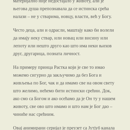
материјално није недостајало у животу, али је
његова душа препознавала да се истинска срећа
налази – не у стварима, новцу, власти, већ у Богу.
Често деца, али и одрасли, маштају како би волели
да имају неку ствар, или новац или висину или
лепоту или нешто друго као што има неки њихов
друг, другарица, позната личност.
На примеру принца Растка који је све то имао
можемо сигурно да закључимо да без Бога и
живљења по Бог, чак и да имамо све на овом свету
што желимо, нећемо бити истински срећни. Док,
ако смо са Богом и ако осећамо да је Он ту у нашем
животу, све ово што имамо и што нам је Бог дао –
чиниће нас срећним.
Овај анимирани серијал је преузет са Јутјуб канала