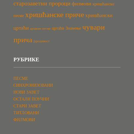
старозаветни пророци
филмови
хришћанске
хришћанске приче
хришћански
песме
чувари
цртаћи
цртаћи Знамење
црквене песме
прича
јуродивост
РУБРИКЕ
ПЕСМЕ
СИНХРОНИЗОВАНИ
НОВИ ЗАВЕТ
ОСТАЛИ ПОУЧНИ
СТАРИ ЗАВЕТ
ТИТЛОВАНИ
ФИЛМОВИ