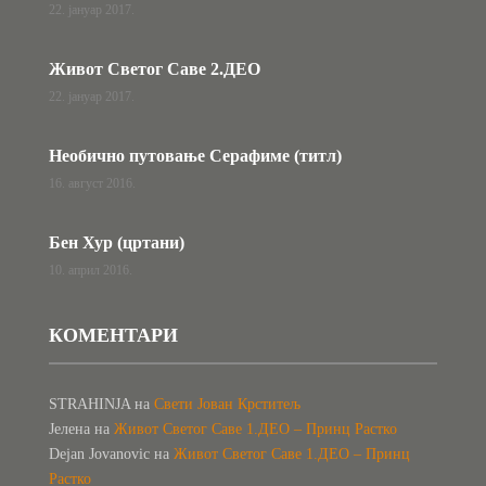
22. јануар 2017.
Живот Светог Саве 2.ДЕО
22. јануар 2017.
Необично путовање Серафиме (титл)
16. август 2016.
Бен Хур (цртани)
10. април 2016.
КОМЕНТАРИ
STRAHINJA
на
Свети Јован Крститељ
Јелена
на
Живот Светог Саве 1.ДЕО – Принц Растко
Dejan Jovanovic
на
Живот Светог Саве 1.ДЕО – Принц
Растко