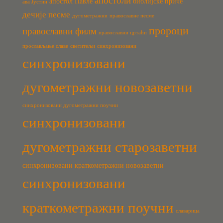
апостоли
апостол Павле
библијске приче
ава Јустин
дечије песме
дугометражни
православне песме
пророци
православни филм
православни цртаћи
прослављање славе
светитељи
синхронизовани
синхронизовани
дугометражни новозаветни
синхронизовани дугометражни поучни
синхронизовани
дугометражни старозаветни
синхронизовани краткометражни новозаветни
синхронизовани
краткометражни поучни
славарица