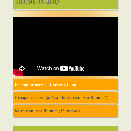
ПЕСМЕ ЗА ДЕЦУ
Ево дивне песме о Светоме Сави
Стварање света (албум "Ко то грли мог Данила")
Ко то грли мог Данила (12 песама)