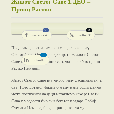
Живот Светог Саве 1.ДЕО –
Принц Растко
53
0
Facebook
Twitter/X
Пред вама је леп анимиран серијал о животу
Светог Саве. Овај први део прати младост Светог
0
LinkedIn
Саве који је пре него што се замонашио био принц
Растко Немањић.
Живот Светог Саве је у много чему фасцинантан, а
овај 1.део цртаног филма о њему нама родитељима
може послужити да деци истакнемо како је Свети
Сава у младости био син богатог владара Србије
Стефана Немање, био је принц, ништа му