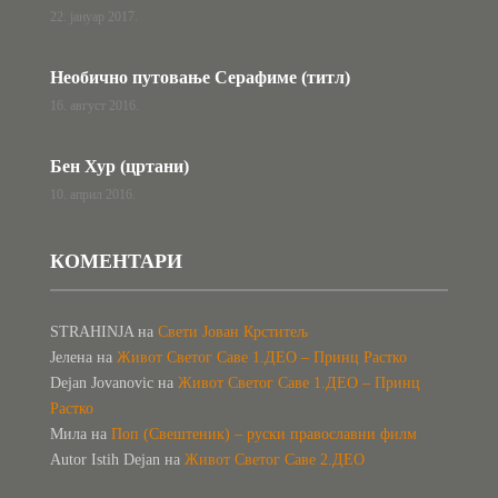
22. јануар 2017.
Необично путовање Серафиме (титл)
16. август 2016.
Бен Хур (цртани)
10. април 2016.
КОМЕНТАРИ
STRAHINJA
на
Свети Јован Крститељ
Јелена
на
Живот Светог Саве 1.ДЕО – Принц Растко
Dejan Jovanovic
на
Живот Светог Саве 1.ДЕО – Принц
Растко
Мила
на
Поп (Свештеник) – руски православни филм
Autor Istih Dejan
на
Живот Светог Саве 2.ДЕО