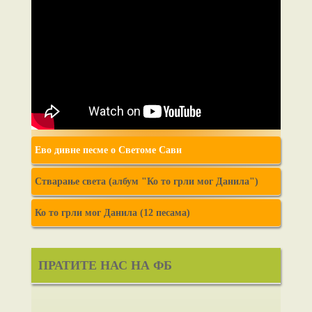
Ево дивне песме о Светоме Сави
Стварање света (албум "Ко то грли мог Данила")
Ко то грли мог Данила (12 песама)
ПРАТИТЕ НАС НА ФБ