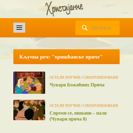
Претрага
за:
Кључна реч: "хришћанске приче"
ОСТАЛИ ПОУЧНИ
/
СИНХРОНИЗОВАНИ
Чувари Божићних Прича
ОСТАЛИ ПОУЧНИ
/
СИНХРОНИЗОВАНИ
Спреми се, нишани – пали
(Чувари прича 8)