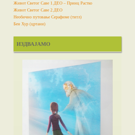
Живот Светог Саве 1.ДЕО – Принц Растко
Живот Светог Саве 2.ДЕО
Необично путовање Серафиме (титл)
Бен Хур (цртани)
ИЗДВАЈАМО