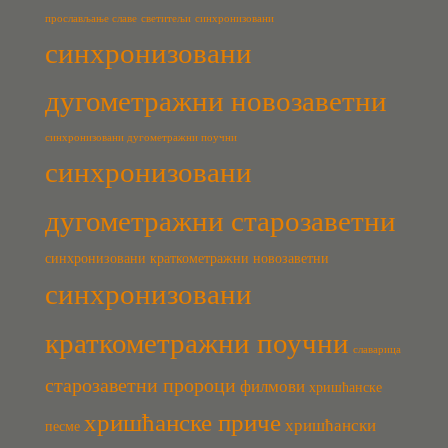
прослављање славе
светитељи
синхронизовани
синхронизовани
дугометражни новозаветни
синхронизовани дугометражни поучни
синхронизовани
дугометражни старозаветни
синхронизовани краткометражни новозаветни
синхронизовани
краткометражни поучни
славарица
старозаветни пророци
филмови
хришћанске
хришћанске приче
хришћански
песме