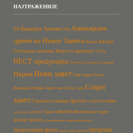
НАЈТРАЖЕНИЈЕ
Анимиране
10 Божијих Заповести
приче из Новог Завета
Васкрс
Божић
Господња молитва
Живот и авантуре Сета
НЕСТ продукција
Необично путовање Серафиме
Нови завет
Нерон
Оче наш
Растко
Стари
Немањић
Рођење Христово
Свети Сава
завет
Страсна седмица
Цртани о апостолима
апостоли
апостол Павле
библијске приче
ава Јустин
дечије песме
дугометражни
православне песме
пророци
православни филм
православни цртаћи