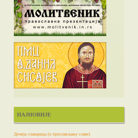
НАЈНОВИЈЕ
Дечија славарица (о прослављању славе)