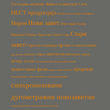
Господња молитва
Живот и авантуре Сета
НЕСТ продукција
Необично путовање Серафиме
Нови завет
Нерон
Оче наш
Растко
Стари
Немањић
Рођење Христово
Свети Сава
завет
Страсна седмица
Цртани о апостолима
апостоли
апостол Павле
библијске приче
ава Јустин
дечије песме
дугометражни
православне песме
пророци
православни филм
православни цртаћи
прослављање славе
светитељи
синхронизовани
синхронизовани
дугометражни новозаветни
синхронизовани дугометражни поучни