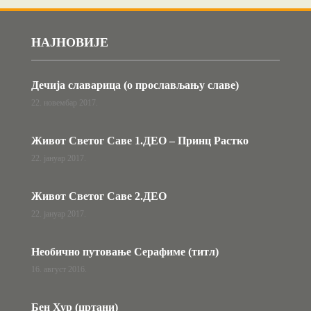
НАЈНОВИЈЕ
Дечија славарица (о прослављању славе)
22. новембар 2017.
Живот Светог Саве 1.ДЕО – Принц Растко
22. јануар 2017.
Живот Светог Саве 2.ДЕО
22. јануар 2017.
Необично путовање Серафиме (титл)
16. август 2016.
Бен Хур (цртани)