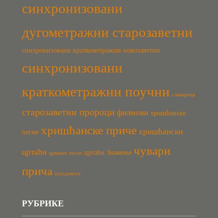
синхронизовани
дугометражни старозаветни
синхронизовани краткометражни новозаветни
синхронизовани
краткометражни поучни
славарица
старозаветни пророци
филмови
хришћанске
хришћанске приче
хришћански
песме
чувари
цртаћи
цртаћи Знамење
црквене песме
прича
јуродивост
РУБРИКЕ