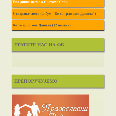
Ево дивне песме о Светоме Сави
Стварање света (албум "Ко то грли мог Данила")
Ко то грли мог Данила (12 песама)
ПРАТИТЕ НАС НА ФБ
ПРЕПОРУЧУЈЕМО