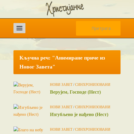
Претрага
за:
Кључна реч: "Анимиране приче из
Новог Завета"
НОВИ ЗАВЕТ
/
СИНХРОНИЗОВАНИ
Верујем, Господе (Нест)
НОВИ ЗАВЕТ
/
СИНХРОНИЗОВАНИ
Изгубљено је нађено (Нест)
НОВИ ЗАВЕТ
/
СИНХРОНИЗОВАНИ