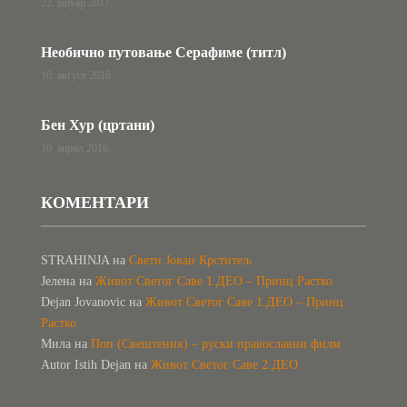
22. јануар 2017.
Необично путовање Серафиме (титл)
16. август 2016.
Бен Хур (цртани)
10. април 2016.
КОМЕНТАРИ
STRAHINJA
на
Свети Јован Крститељ
Јелена
на
Живот Светог Саве 1.ДЕО – Принц Растко
Dejan Jovanovic
на
Живот Светог Саве 1.ДЕО – Принц
Растко
Мила
на
Поп (Свештеник) – руски православни филм
Autor Istih Dejan
на
Живот Светог Саве 2.ДЕО