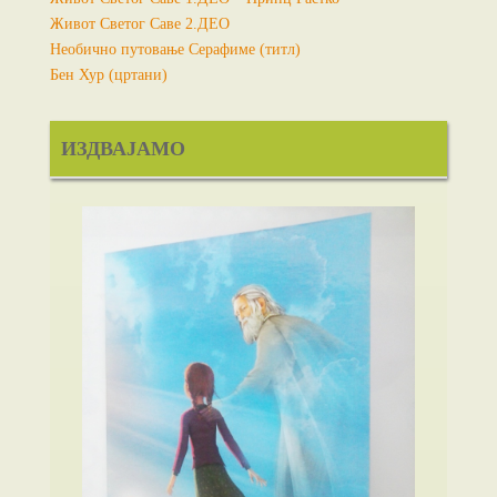
Живот Светог Саве 2.ДЕО
Необично путовање Серафиме (титл)
Бен Хур (цртани)
ИЗДВАЈАМО