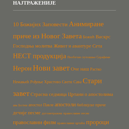
НАЈТРАЖЕНИЈЕ
Анимиране
10 Божијих Заповести
приче из Новог Завета
Васкрс
Божић
Господња молитва
Живот и авантуре Сета
НЕСТ продукција
Необично путовање Серафиме
Нови завет
Нерон
Оче наш
Растко
Стари
Немањић
Рођење Христово
Свети Сава
завет
Страсна седмица
Цртани о апостолима
апостоли
апостол Павле
библијске приче
ава Јустин
дечије песме
дугометражни
православне песме
пророци
православни филм
православни цртаћи