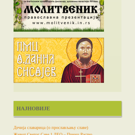
НАЈНОВИЈЕ
Дечија славарица (о прослављању славе)
Живот Светог Саве 1.ДЕО – Принц Растко