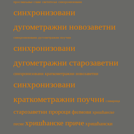
прослављање славе
светитељи
синхронизовани
синхронизовани
дугометражни новозаветни
синхронизовани дугометражни поучни
синхронизовани
дугометражни старозаветни
синхронизовани краткометражни новозаветни
синхронизовани
краткометражни поучни
славарица
старозаветни пророци
филмови
хришћанске
хришћанске приче
хришћански
песме