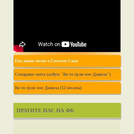
Ево дивне песме о Светоме Сави
Стварање света (албум "Ко то грли мог Данила")
Ко то грли мог Данила (12 песама)
ПРАТИТЕ НАС НА ФБ