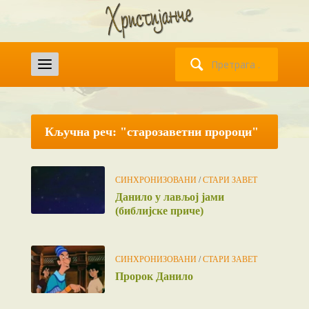
Претрага
за:
Кључна реч: "старозаветни пророци"
СИНХРОНИЗОВАНИ
/
СТАРИ ЗАВЕТ
Данило у лављој јами
(библијске приче)
СИНХРОНИЗОВАНИ
/
СТАРИ ЗАВЕТ
Пророк Данило