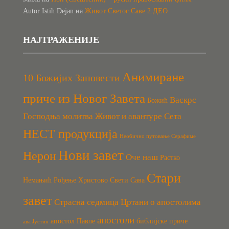
Autor Istih Dejan
на
Живот Светог Саве 2.ДЕО
НАЈТРАЖЕНИЈЕ
Анимиране
10 Божијих Заповести
приче из Новог Завета
Васкрс
Божић
Господња молитва
Живот и авантуре Сета
НЕСТ продукција
Необично путовање Серафиме
Нови завет
Нерон
Оче наш
Растко
Стари
Немањић
Рођење Христово
Свети Сава
завет
Страсна седмица
Цртани о апостолима
апостоли
апостол Павле
библијске приче
ава Јустин