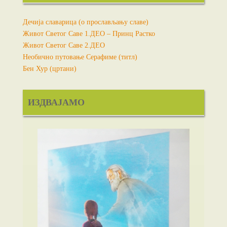
Дечија славарица (о прослављању славе)
Живот Светог Саве 1.ДЕО – Принц Растко
Живот Светог Саве 2.ДЕО
Необично путовање Серафиме (титл)
Бен Хур (цртани)
ИЗДВАЈАМО