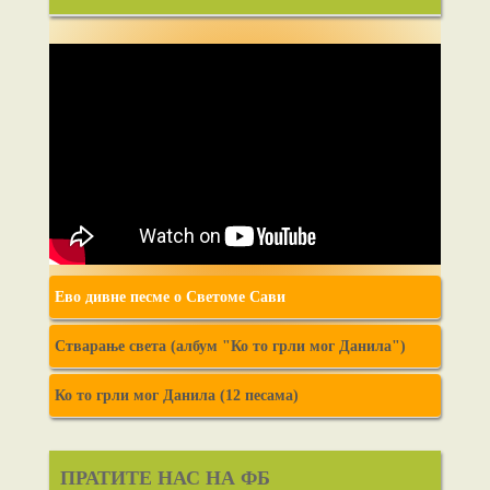
Ево дивне песме о Светоме Сави
Стварање света (албум "Ко то грли мог Данила")
Ко то грли мог Данила (12 песама)
ПРАТИТЕ НАС НА ФБ