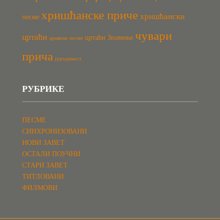
хришћанске приче
хришћански
песме
чувари
цртаћи
цртаћи Знамење
црквене песме
прича
јуродивост
РУБРИКЕ
ПЕСМЕ
СИНХРОНИЗОВАНИ
НОВИ ЗАВЕТ
ОСТАЛИ ПОУЧНИ
СТАРИ ЗАВЕТ
ТИТЛОВАНИ
ФИЛМОВИ