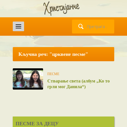
Претрага
за:
Кључна реч: "црквене песме"
ПЕСМЕ
Стварање света (албум „Ко то
грли мог Данила“)
ПЕСМЕ ЗА ДЕЦУ