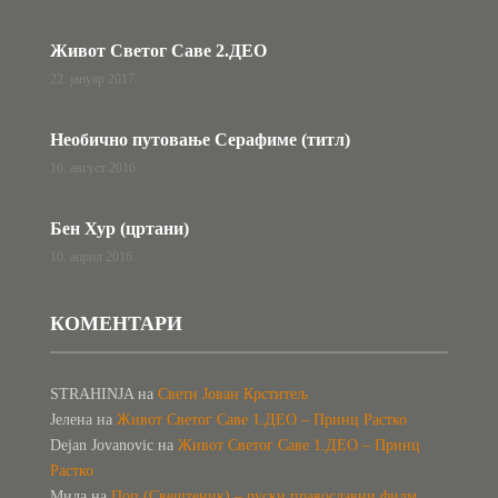
Живот Светог Саве 2.ДЕО
22. јануар 2017.
Необично путовање Серафиме (титл)
16. август 2016.
Бен Хур (цртани)
10. април 2016.
КОМЕНТАРИ
STRAHINJA
на
Свети Јован Крститељ
Јелена
на
Живот Светог Саве 1.ДЕО – Принц Растко
Dejan Jovanovic
на
Живот Светог Саве 1.ДЕО – Принц
Растко
Мила
на
Поп (Свештеник) – руски православни филм