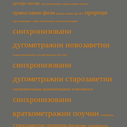
дечије песме
дугометражни
православне песме
пророци
православни филм
православни цртаћи
прослављање славе
светитељи
синхронизовани
синхронизовани
дугометражни новозаветни
синхронизовани дугометражни поучни
синхронизовани
дугометражни старозаветни
синхронизовани краткометражни новозаветни
синхронизовани
краткометражни поучни
славарица
старозаветни пророци
филмови
хришћанске