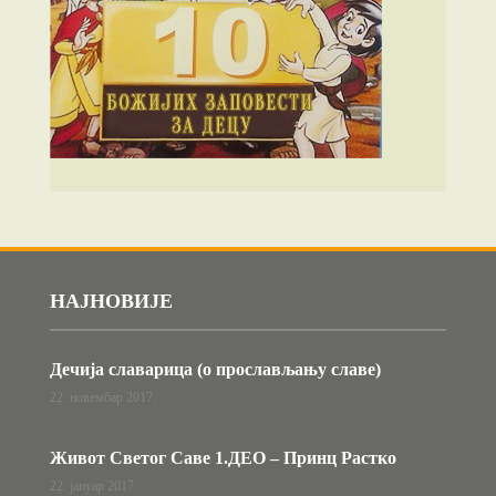
НАЈНОВИЈЕ
Дечија славарица (о прослављању славе)
22. новембар 2017.
Живот Светог Саве 1.ДЕО – Принц Растко
22. јануар 2017.