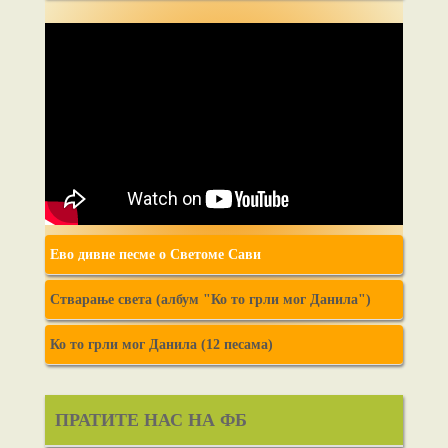
Ево дивне песме о Светоме Сави
Стварање света (албум "Ко то грли мог Данила")
Ко то грли мог Данила (12 песама)
ПРАТИТЕ НАС НА ФБ