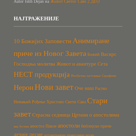
Autor Istih Dejan
на
Живот Светог Саве 2.ДЕО
НАЈТРАЖЕНИЈЕ
Анимиране
10 Божијих Заповести
приче из Новог Завета
Васкрс
Божић
Господња молитва
Живот и авантуре Сета
НЕСТ продукција
Необично путовање Серафиме
Нови завет
Нерон
Оче наш
Растко
Стари
Немањић
Рођење Христово
Свети Сава
завет
Страсна седмица
Цртани о апостолима
апостоли
апостол Павле
библијске приче
ава Јустин
дечије песме
дугометражни
православне песме