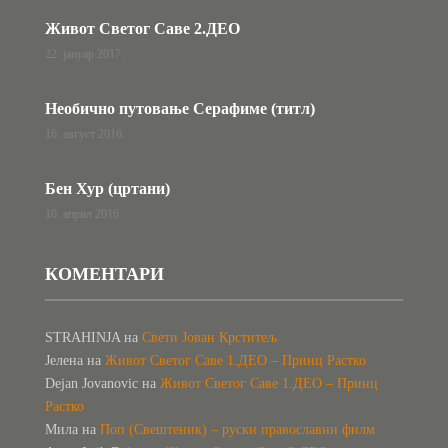
Живот Светог Саве 2.ДЕО
22. јануар 2017.
Необично путовање Серафиме (титл)
16. август 2016.
Бен Хур (цртани)
10. април 2016.
КОМЕНТАРИ
STRAHINJA
на
Свети Јован Крститељ
Јелена
на
Живот Светог Саве 1.ДЕО – Принц Растко
Dejan Jovanovic
на
Живот Светог Саве 1.ДЕО – Принц
Растко
Мила
на
Поп (Свештеник) – руски православни филм