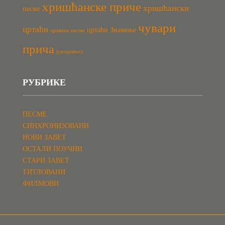
хришћанске приче
хришћански
песме
чувари
цртаћи
цртаћи Знамење
црквене песме
прича
јуродивост
РУБРИКЕ
ПЕСМЕ
СИНХРОНИЗОВАНИ
НОВИ ЗАВЕТ
ОСТАЛИ ПОУЧНИ
СТАРИ ЗАВЕТ
ТИТЛОВАНИ
ФИЛМОВИ