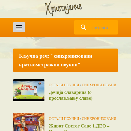
Претрага
за:
Кључна реч: "синхронизовани
краткометражни поучни"
ОСТАЛИ ПОУЧНИ
/
СИНХРОНИЗОВАНИ
Дечија славарица (о
прослављању славе)
ОСТАЛИ ПОУЧНИ
/
СИНХРОНИЗОВАНИ
Живот Светог Саве 1.ДЕО –