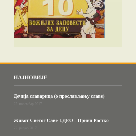
НАЈНОВИЈЕ
Дечија славарица (о прослављању славе)
22. новембар 2017.
Живот Светог Саве 1.ДЕО – Принц Растко
22. јануар 2017.