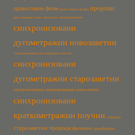
пророци
православни филм
православни цртаћи
прослављање славе
светитељи
синхронизовани
синхронизовани
дугометражни новозаветни
синхронизовани дугометражни поучни
синхронизовани
дугометражни старозаветни
синхронизовани краткометражни новозаветни
синхронизовани
краткометражни поучни
славарица
старозаветни пророци
филмови
хришћанске