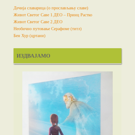
Дечија славарица (о прослављању славе)
Живот Светог Саве 1.ДЕО – Принц Растко
Живот Светог Саве 2.ДЕО
Необично путовање Серафиме (титл)
Бен Хур (цртани)
ИЗДВАЈАМО