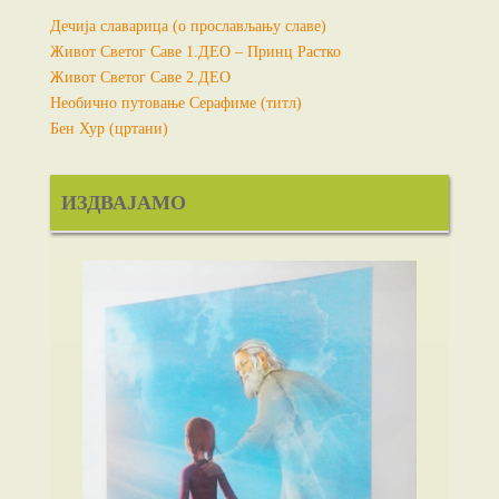
Дечија славарица (о прослављању славе)
Живот Светог Саве 1.ДЕО – Принц Растко
Живот Светог Саве 2.ДЕО
Необично путовање Серафиме (титл)
Бен Хур (цртани)
ИЗДВАЈАМО