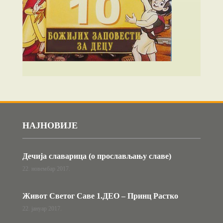
НАЈНОВИЈЕ
Дечија славарица (о прослављању славе)
22. новембар 2017.
Живот Светог Саве 1.ДЕО – Принц Растко
22. јануар 2017.