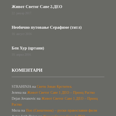
Живот Светог Саве 2.ДЕО
22. јануар 2017.
Необично путовање Серафиме (титл)
16. август 2016.
Бен Хур (цртани)
10. април 2016.
КОМЕНТАРИ
STRAHINJA
на
Свети Јован Крститељ
Јелена
на
Живот Светог Саве 1.ДЕО – Принц Растко
Dejan Jovanovic
на
Живот Светог Саве 1.ДЕО – Принц
Растко
Мила
на
Поп (Свештеник) – руски православни филм