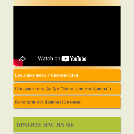
Ево дивне песме о Светоме Сави
Стварање света (албум "Ко то грли мог Данила")
Ко то грли мог Данила (12 песама)
ПРАТИТЕ НАС НА ФБ