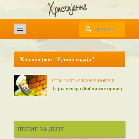
Претрага
за:
Кључна реч: "Јудина издаја"
НОВИ ЗАВЕТ
/
СИНХРОНИЗОВАНИ
Тајна вечера (библијске приче)
ПЕСМЕ ЗА ДЕЦУ