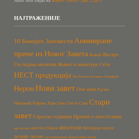
Autor Istih Dejan
на
Живот Светог Саве 2.ДЕО
НАЈТРАЖЕНИЈЕ
Анимиране
10 Божијих Заповести
приче из Новог Завета
Васкрс
Божић
Господња молитва
Живот и авантуре Сета
НЕСТ продукција
Необично путовање Серафиме
Нови завет
Нерон
Оче наш
Растко
Стари
Немањић
Рођење Христово
Свети Сава
завет
Страсна седмица
Цртани о апостолима
апостоли
апостол Павле
библијске приче
ава Јустин
дечије песме
дугометражни
православне песме