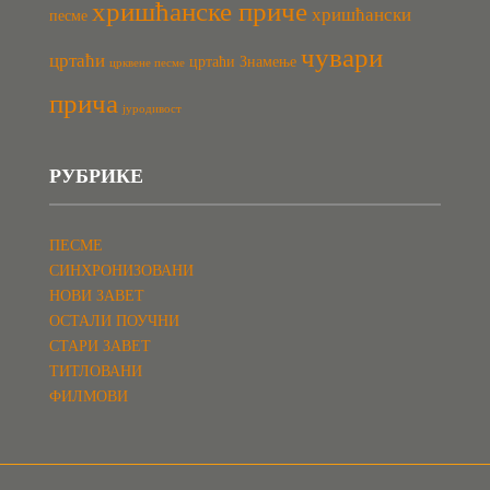
хришћанске приче
хришћански
песме
чувари
цртаћи
цртаћи Знамење
црквене песме
прича
јуродивост
РУБРИКЕ
ПЕСМЕ
СИНХРОНИЗОВАНИ
НОВИ ЗАВЕТ
ОСТАЛИ ПОУЧНИ
СТАРИ ЗАВЕТ
ТИТЛОВАНИ
ФИЛМОВИ