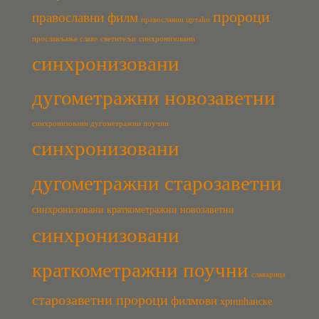
пророци
православни филм
православни цртаћи
прослављање славе
светитељи
синхронизовани
синхронизовани
дугометражни новозаветни
синхронизовани дугометражни поучни
синхронизовани
дугометражни старозаветни
синхронизовани краткометражни новозаветни
синхронизовани
краткометражни поучни
славарица
старозаветни пророци
филмови
хришћанске