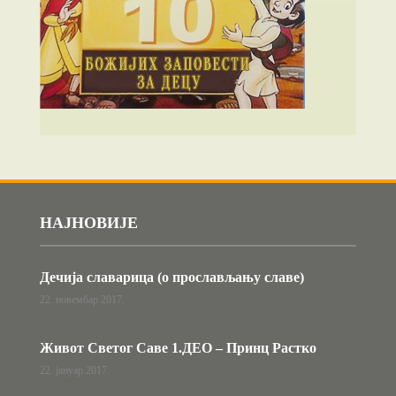
НАЈНОВИЈЕ
Дечија славарица (о прослављању славе)
22. новембар 2017.
Живот Светог Саве 1.ДЕО – Принц Растко
22. јануар 2017.