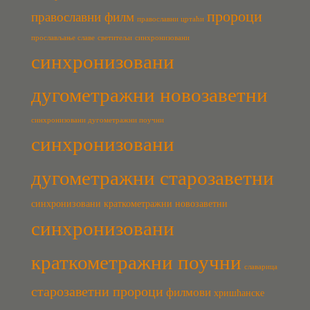
пророци
православни филм
православни цртаћи
прослављање славе
светитељи
синхронизовани
синхронизовани
дугометражни новозаветни
синхронизовани дугометражни поучни
синхронизовани
дугометражни старозаветни
синхронизовани краткометражни новозаветни
синхронизовани
краткометражни поучни
славарица
старозаветни пророци
филмови
хришћанске