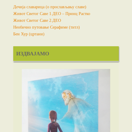
Дечија славарица (о прослављању славе)
Живот Светог Саве 1.ДЕО – Принц Растко
Живот Светог Саве 2.ДЕО
Необично путовање Серафиме (титл)
Бен Хур (цртани)
ИЗДВАЈАМО