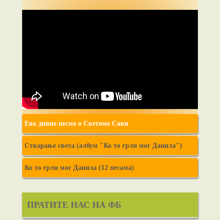
Ево дивне песме о Светоме Сави
Стварање света (албум "Ко то грли мог Данила")
Ко то грли мог Данила (12 песама)
ПРАТИТЕ НАС НА ФБ