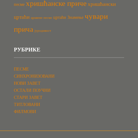
хришћанске приче
хришћански
песме
чувари
цртаћи
цртаћи Знамење
црквене песме
прича
јуродивост
РУБРИКЕ
ПЕСМЕ
СИНХРОНИЗОВАНИ
НОВИ ЗАВЕТ
ОСТАЛИ ПОУЧНИ
СТАРИ ЗАВЕТ
ТИТЛОВАНИ
ФИЛМОВИ