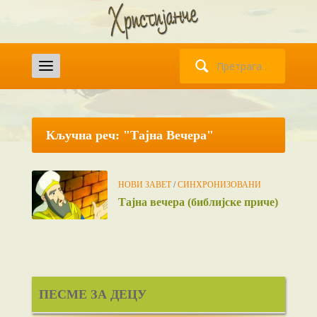
Претрага
за:
Кључна реч: "Тајна Вечера"
НОВИ ЗАВЕТ
/
СИНХРОНИЗОВАНИ
Тајна вечера (библијске приче)
ПЕСМЕ ЗА ДЕЦУ