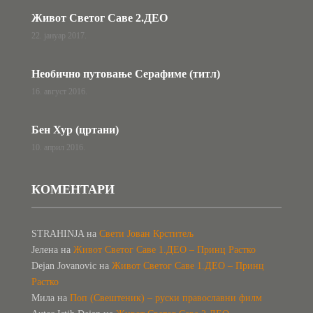
Живот Светог Саве 2.ДЕО
22. јануар 2017.
Необично путовање Серафиме (титл)
16. август 2016.
Бен Хур (цртани)
10. април 2016.
КОМЕНТАРИ
STRAHINJA
на
Свети Јован Крститељ
Јелена
на
Живот Светог Саве 1.ДЕО – Принц Растко
Dejan Jovanovic
на
Живот Светог Саве 1.ДЕО – Принц
Растко
Мила
на
Поп (Свештеник) – руски православни филм