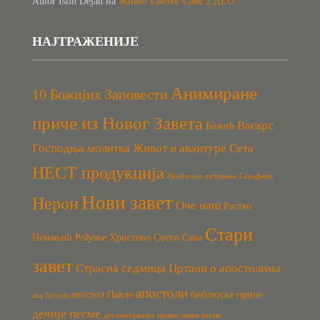
Autor Istih Dejan
на
Живот Светог Саве 2.ДЕО
НАЈТРАЖЕНИЈЕ
Анимиране
10 Божијих Заповести
приче из Новог Завета
Васкрс
Божић
Господња молитва
Живот и авантуре Сета
НЕСТ продукција
Необично путовање Серафиме
Нови завет
Нерон
Оче наш
Растко
Стари
Немањић
Рођење Христово
Свети Сава
завет
Страсна седмица
Цртани о апостолима
апостоли
апостол Павле
библијске приче
ава Јустин
дечије песме
дугометражни
православне песме