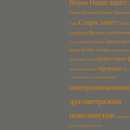
Нови завет
Нерон
Растко Немањић
Рођење Христово
Стари завет
Стра
Сава
седмица
Цртани о апостоли
апостоли
апостол Павле
Јустин
дечије песме
приче
дугометражн
православни 
православне песме
пророци
православни цртаћи
прос
славе
светитељи
синхронизовани
синхронизовани
дугометражни
новозаветни
синхрони
дугометражни поучни