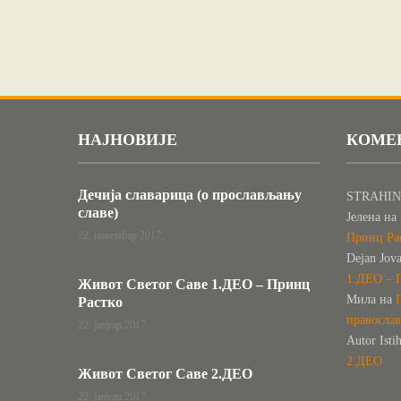
НАЈНОВИЈЕ
КОМЕ
Дечија славарица (о прослављању
STRAHIN
славе)
Јелена
на
22. новембар 2017.
Принц Ра
Dejan Jov
1.ДЕО – 
Живот Светог Саве 1.ДЕО – Принц
Мила
на
Растко
правосла
22. јануар 2017.
Autor Isti
2.ДЕО
Живот Светог Саве 2.ДЕО
22. јануар 2017.