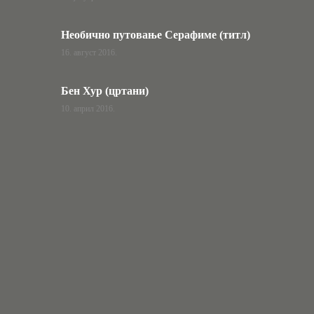
Необично путовање Серафиме (титл)
16. август 2016.
Бен Хур (цртани)
10. април 2016.