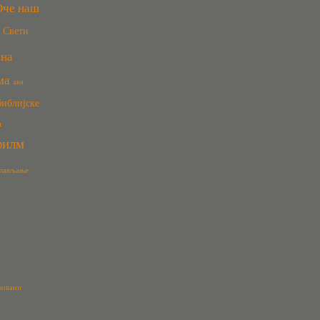
Оче наш
Свети
сна
ма
ава
библијске
и
филм
лављање
зовани