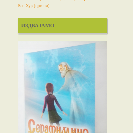
Бен Хур (цртани)
ИЗДВАЈАМО