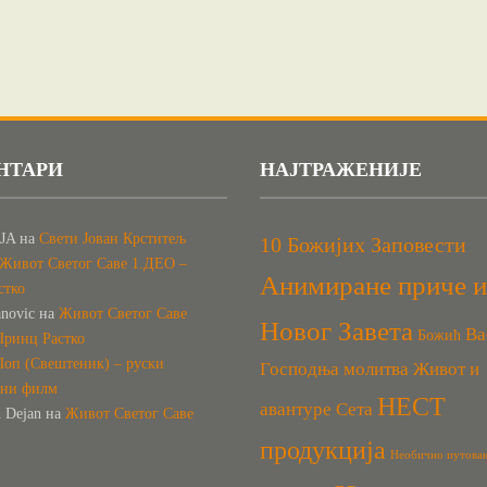
НТАРИ
НАЈТРАЖЕНИЈЕ
JA
на
Свети Јован Крститељ
10 Божијих Заповести
Живот Светог Саве 1.ДЕО –
Анимиране приче и
стко
anovic
на
Живот Светог Саве
Новог Завета
Ва
Божић
Принц Растко
Поп (Свештеник) – руски
Господња молитва
Живот и
вни филм
НЕСТ
авантуре Сета
h Dejan
на
Живот Светог Саве
продукција
Необично путова