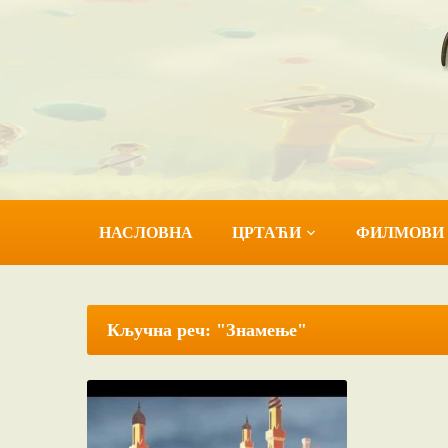
НАСЛОВНА
ЦРТАЋИ
ФИЛМОВИ
Кључна реч: "Знамење"