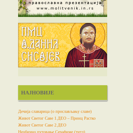
НАЈНОВИЈЕ
Дечија славарица (о прослављању славе)
Живот Светог Саве 1.ДЕО – Принц Растко
Живот Светог Саве 2.ДЕО
Необично путовање Серафиме (титл)