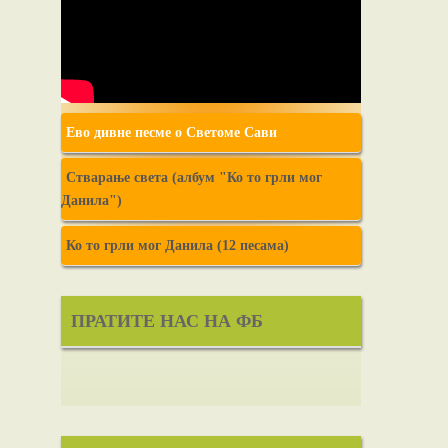
Ево дивне песме о Светоме Сави
Стварање света (албум "Ко то грли мог
Данила")
Ко то грли мог Данила (12 песама)
ПРАТИТЕ НАС НА ФБ