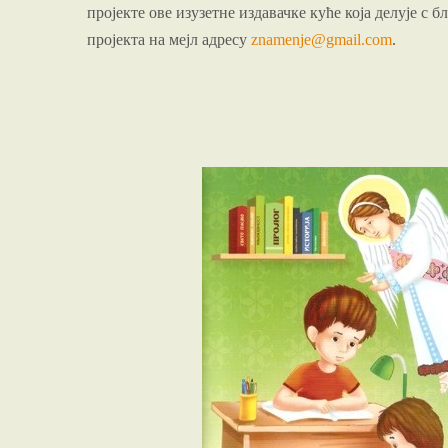
пројекте ове изузетне издавачке куће која делује с
пројекта на мејл адресу
znamenje@gmail.com
.