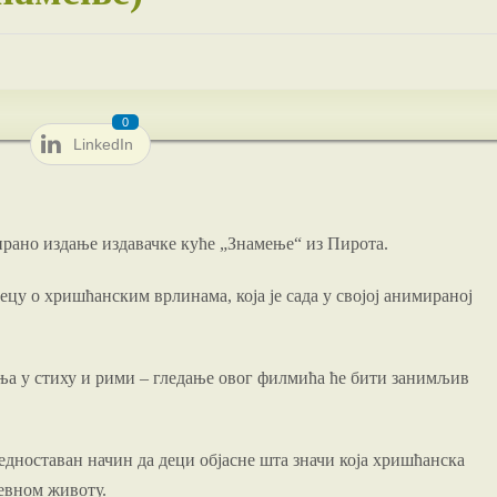
0
LinkedIn
рано издање издавачке куће „Знамење“ из Пирота.
ецу о хришћанским врлинама, која је сада у својој анимираној
ања у стиху и рими – гледање овог филмића ће бити занимљив
дноставан начин да деци објасне шта значи која хришћанска
невном животу.