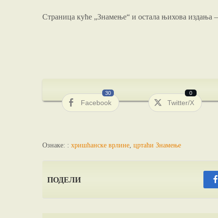
Страница куће „Знамење“ и остала њихова издања 
30
0
Facebook
Twitter/X
Ознаке: :
хришћанске врлине
,
цртаћи Знамење
ПОДЕЛИ