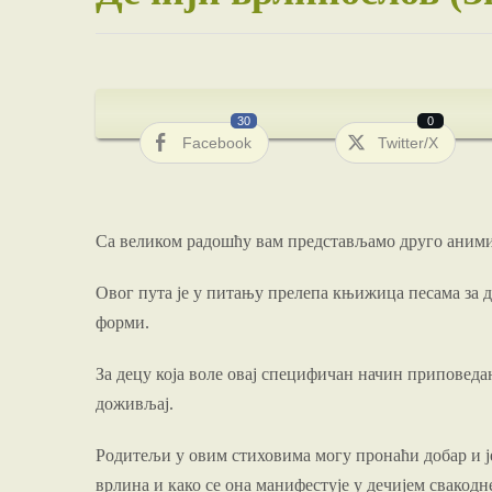
30
0
Facebook
Twitter/X
Са великом радошћу вам представљамо друго аними
Овог пута је у питању прелепа књижица песама за д
форми.
За децу која воле овај специфичан начин приповед
доживљај.
Родитељи у овим стиховима могу пронаћи добар и је
врлина и како се она манифестује у дечијем свакод