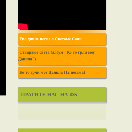
Ево дивне песме о Светоме Сави
Стварање света (албум "Ко то грли мог
Данила")
Ко то грли мог Данила (12 песама)
ПРАТИТЕ НАС НА ФБ