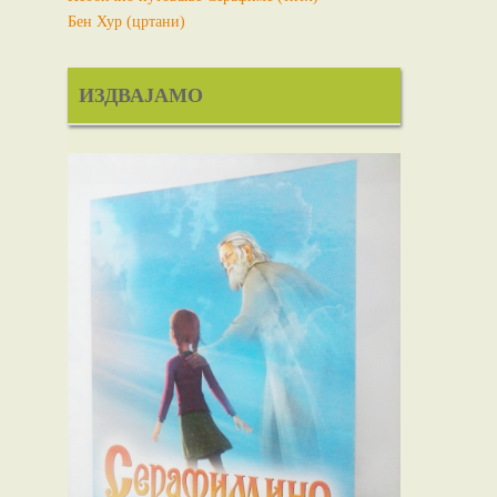
Бен Хур (цртани)
ИЗДВАЈАМО