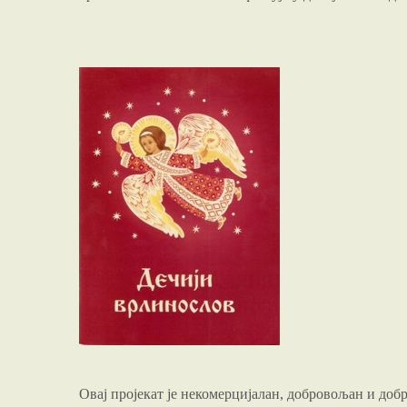
Овај пројекат је некомерцијалан, добровољан и доб