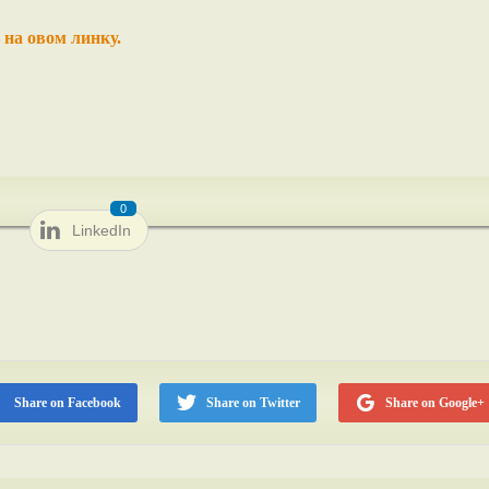
–
на овом линку.
0
LinkedIn
Share on Facebook
Share on Twitter
Share on Google+