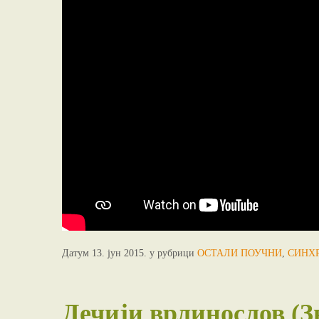
Датум 13. јун 2015. у рубрици
ОСТАЛИ ПОУЧНИ
,
СИНХ
Дечији врлинослов (