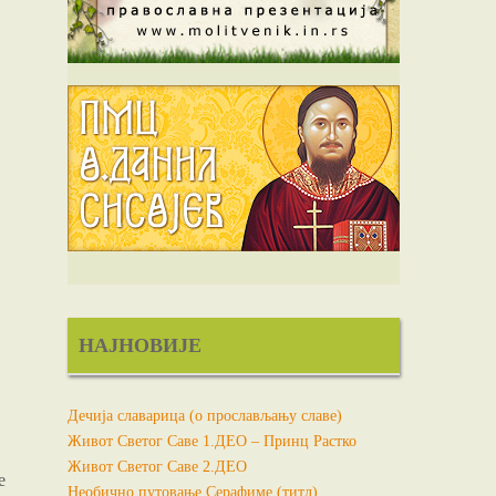
НАЈНОВИЈЕ
Дечија славарица (о прослављању славе)
Живот Светог Саве 1.ДЕО – Принц Растко
Живот Светог Саве 2.ДЕО
е
Необично путовање Серафиме (титл)