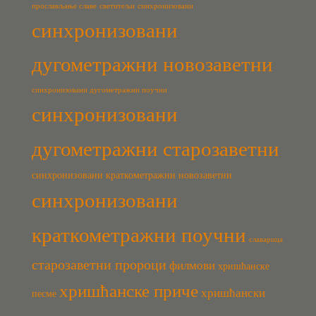
прослављање славе
светитељи
синхронизовани
синхронизовани
дугометражни новозаветни
синхронизовани дугометражни поучни
синхронизовани
дугометражни старозаветни
синхронизовани краткометражни новозаветни
синхронизовани
краткометражни поучни
славарица
старозаветни пророци
филмови
хришћанске
хришћанске приче
хришћански
песме