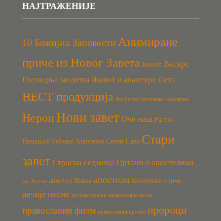
НАЈТРАЖЕНИЈЕ
Анимиране
10 Божијих Заповести
приче из Новог Завета
Васкрс
Божић
Господња молитва
Живот и авантуре Сета
НЕСТ продукција
Необично путовање Серафиме
Нови завет
Нерон
Оче наш
Растко
Стари
Немањић
Рођење Христово
Свети Сава
завет
Страсна седмица
Цртани о апостолима
апостоли
апостол Павле
библијске приче
ава Јустин
дечије песме
дугометражни
православне песме
пророци
православни филм
православни цртаћи