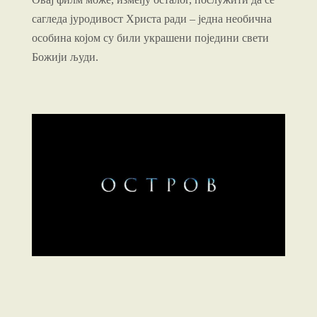
сагледа јуродивост Христа ради – једна необична
особина којом су били украшени поједини свети
Божији људи.