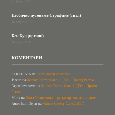
22. јануар 2017.
Необично путовање Серафиме (титл)
16. август 2016.
Бен Хур (цртани)
10. април 2016.
КОМЕНТАРИ
STRAHINJA
на
Свети Јован Крститељ
Јелена
на
Живот Светог Саве 1.ДЕО – Принц Растко
Dejan Jovanovic
на
Живот Светог Саве 1.ДЕО – Принц
Растко
Мила
на
Поп (Свештеник) – руски православни филм
Autor Istih Dejan
на
Живот Светог Саве 2.ДЕО