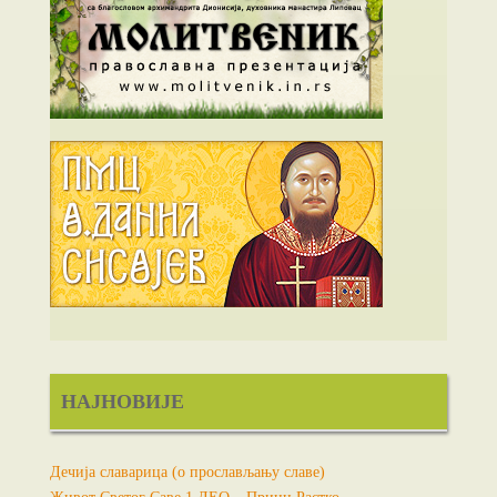
НАЈНОВИЈЕ
Дечија славарица (о прослављању славе)