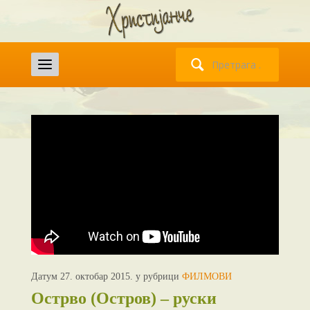
Претрага
за:
Датум 27. октобар 2015. у рубрици
ФИЛМОВИ
Острво (Остров) – руски