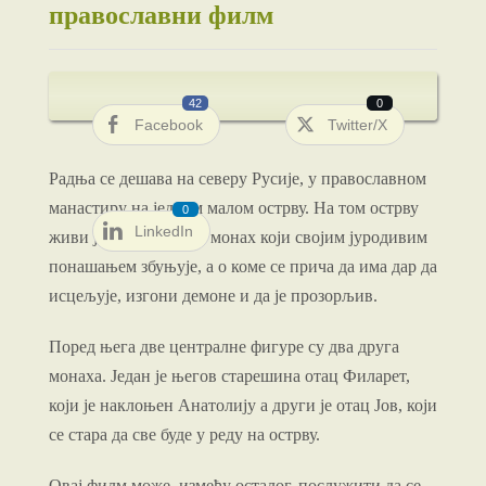
православни филм
42
0
Facebook
Twitter/X
Радња
се
дешава
на
северу
Русије
, у
православном
манастиру
на једном малом
острву
. На том
острву
0
LinkedIn
живи
један
необичан
монах који својим јуродивим
понашањем збуњује,
а о коме се прича да има дар
да
исцељује
,
изгони
демоне и да је прозорљив.
Поред њега две
централне
фигуре
су
два друга
монаха. Један је његов
старешина
отац
Филарет,
који је наклоњен Анатолију а други је
отац
Јов, који
се
стара
да
све
буде у реду на острву.
Овај филм може, између осталог, послужити да се