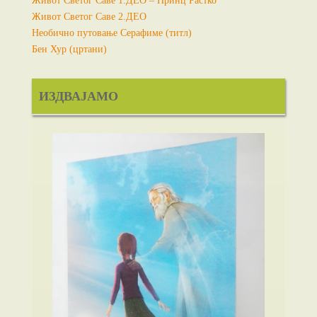
Живот Светог Саве 1.ДЕО – Принц Растко
Живот Светог Саве 2.ДЕО
Необично путовање Серафиме (титл)
Бен Хур (цртани)
ИЗДВАЈАМО