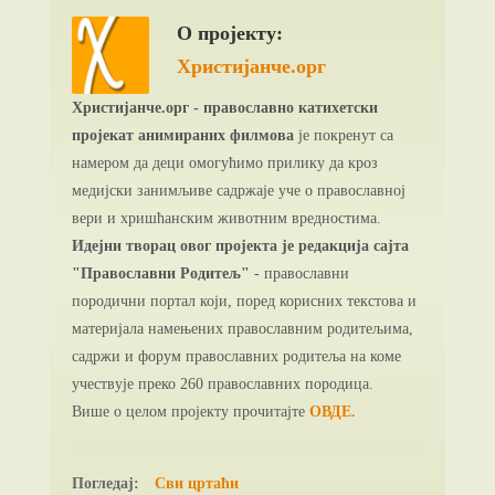
О пројекту:
Христијанче.орг
Христијанче.орг - православно катихетски
пројекат анимираних филмова
је покренут са
намером да деци омогућимо прилику да кроз
медијски занимљиве садржаје уче о православној
вери и хришћанским животним вредностима.
Идејни творац овог пројекта је редакција сајта
"Православни Родитељ"
- православни
породични портал који, поред корисних текстова и
материјала намењених православним родитељима,
садржи и форум православних родитеља на коме
учествује преко 260 православних породица.
Више о целом пројекту прочитајте
ОВДЕ.
Погледај:
Сви цртаћи