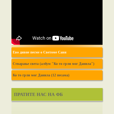
Ево дивне песме о Светоме Сави
Стварање света (албум "Ко то грли мог Данила")
Ко то грли мог Данила (12 песама)
ПРАТИТЕ НАС НА ФБ