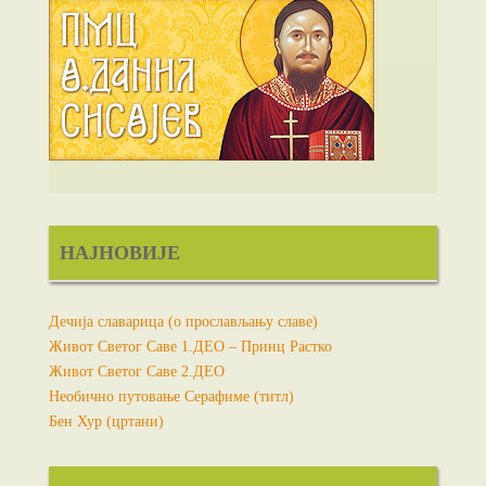
НАЈНОВИЈЕ
Дечија славарица (о прослављању славе)
Живот Светог Саве 1.ДЕО – Принц Растко
Живот Светог Саве 2.ДЕО
Необично путовање Серафиме (титл)
Бен Хур (цртани)