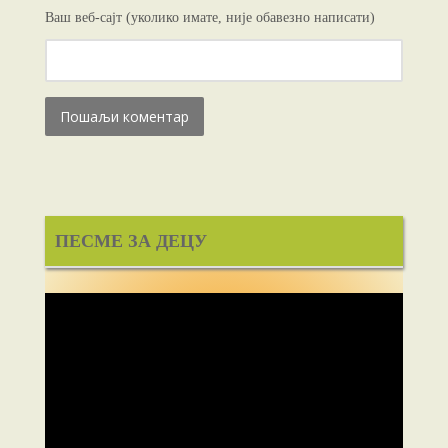
Ваш веб-сајт (уколико имате, није обавезно написати)
ПЕСМЕ ЗА ДЕЦУ