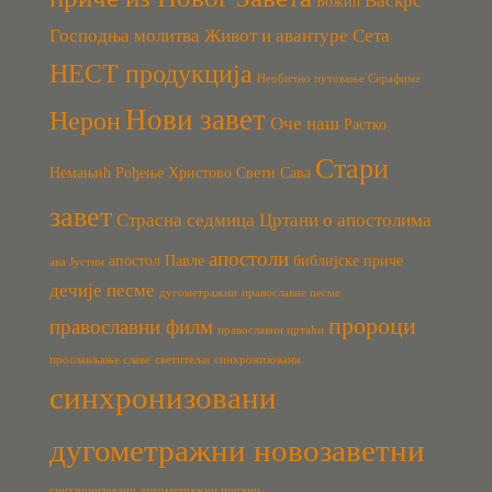
Васкрс
Божић
Господња молитва
Живот и авантуре Сета
НЕСТ продукција
Необично путовање Серафиме
Нови завет
Нерон
Оче наш
Растко
Стари
Немањић
Рођење Христово
Свети Сава
завет
Страсна седмица
Цртани о апостолима
апостоли
апостол Павле
библијске приче
ава Јустин
дечије песме
дугометражни
православне песме
пророци
православни филм
православни цртаћи
прослављање славе
светитељи
синхронизовани
синхронизовани
дугометражни новозаветни
синхронизовани дугометражни поучни