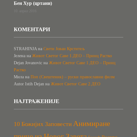
Бен Хур (цртани)
10. април 2016.
КОМЕНТАРИ
STRAHINJA
на
Свети Јован Крститељ
Јелена
на
Живот Светог Саве 1.ДЕО – Принц Растко
Dejan Jovanovic
на
Живот Светог Саве 1.ДЕО – Принц
Растко
Мила
на
Поп (Свештеник) – руски православни филм
Autor Istih Dejan
на
Живот Светог Саве 2.ДЕО
НАЈТРАЖЕНИЈЕ
Анимиране
10 Божијих Заповести
приче из Новог Завета