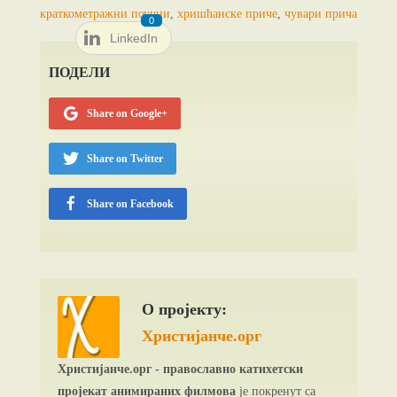
краткометражни поучни
,
хришћанске приче
,
чувари прича
0
LinkedIn
ПОДЕЛИ
Share on Google+
Share on Twitter
Share on Facebook
О пројекту:
Христијанче.орг
Христијанче.орг - православно катихетски
пројекат анимираних филмова
је покренут са