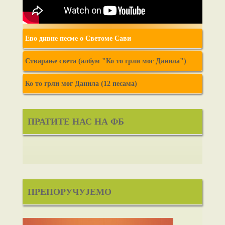
Ево дивне песме о Светоме Сави
Стварање света (албум "Ко то грли мог Данила")
Ко то грли мог Данила (12 песама)
ПРАТИТЕ НАС НА ФБ
ПРЕПОРУЧУЈЕМО