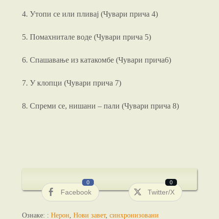
4. Утопи се или пливај (Чувари прича 4)
5. Помахнитале воде (Чувари прича 5)
6. Спашавање из катакомбе (Чувари прича6)
7. У клопци (Чувари прича 7)
8. Спреми се, нишани – пали (Чувари прича 8)
0
0
Facebook
Twitter/X
Ознаке: :
Нерон
,
Нови завет
,
синхронизовани