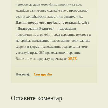
намером да деци омогућимо прилику да кроз
медијски занимљиве садржаје уче о православној
вери и хришћанским животним вредностима.
Идејни творац овог пројекта је редакција сајта
"Православни Родитељ"
- православни
породични портал који, поред корисних текстова и
материјала намењених православним родитељима,
садржи и форум православних родитеља на коме
учествује преко 260 православних породица.
Више о целом пројекту прочитајте
ОВДЕ.
Погледај:
Сви цртаћи
Оставите коментар