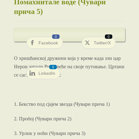
Помахнитале воде (Чувари
прича 5)
0
0
Facebook
Twitter/X
О хришћанској дружини која у време када зли цар
Нерон запали Рим креће на своје путовање. Цртани
0
LinkedIn
се састоји из 8 делова:
1. Бекство под сјајем звезда (Чувари прича 1)
2. Пробој (Чувари прича 2)
3. Урлик у ноћи (Чувари прича 3)