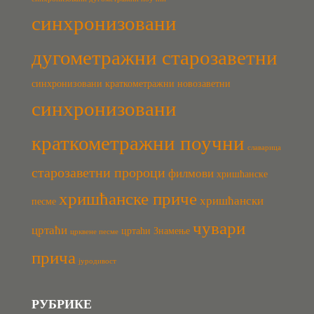
синхронизовани
дугометражни старозаветни
синхронизовани краткометражни новозаветни
синхронизовани
краткометражни поучни
славарица
старозаветни пророци
филмови
хришћанске
хришћанске приче
хришћански
песме
чувари
цртаћи
цртаћи Знамење
црквене песме
прича
јуродивост
РУБРИКЕ