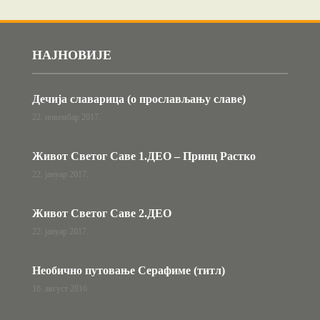
НАЈНОВИЈЕ
Дечија славарица (о прослављању славе)
22. новембар 2017.
Живот Светог Саве 1.ДЕО – Принц Растко
22. јануар 2017.
Живот Светог Саве 2.ДЕО
22. јануар 2017.
Необично путовање Серафиме (титл)
16. август 2016.