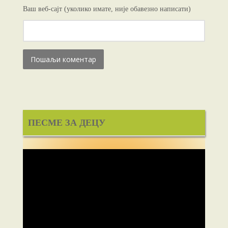
Ваш веб-сајт (уколико имате, није обавезно написати)
ПЕСМЕ ЗА ДЕЦУ