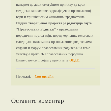
намером да деци омогућимо прилику да кроз
медијски занимљиве садржаје уче о православној
вери и хришћанским животним вредностима.
Идејни творац овог пројекта је редакција сајта
"Православни Родитељ"
- православни
породични портал који, поред корисних текстова и
материјала намењених православним родитељима,
садржи и форум православних родитеља на коме
учествује преко 260 православних породица.
Више о целом пројекту прочитајте
ОВДЕ.
Погледај:
Сви цртаћи
Оставите коментар