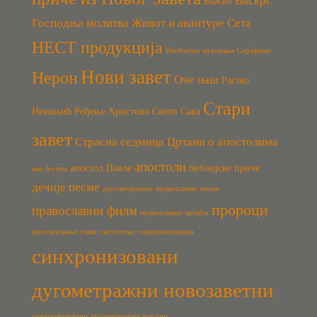
Васкрс
Божић
Господња молитва
Живот и авантуре Сета
НЕСТ продукција
Необично путовање Серафиме
Нови завет
Нерон
Оче наш
Растко
Стари
Немањић
Рођење Христово
Свети Сава
завет
Страсна седмица
Цртани о апостолима
апостоли
апостол Павле
библијске приче
ава Јустин
дечије песме
дугометражни
православне песме
пророци
православни филм
православни цртаћи
прослављање славе
светитељи
синхронизовани
синхронизовани
дугометражни новозаветни
синхронизовани дугометражни поучни