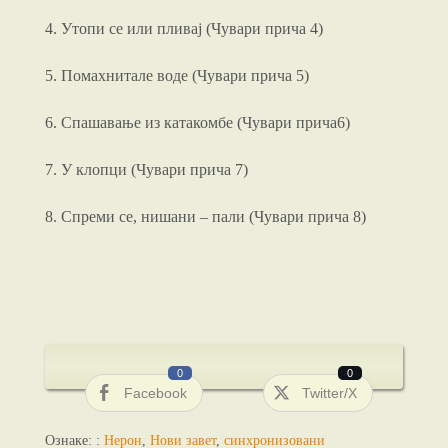
4. Утопи се или пливај (Чувари прича 4)
5. Помахнитале воде (Чувари прича 5)
6. Спашавање из катакомбе (Чувари прича6)
7. У клопци (Чувари прича 7)
8. Спреми се, нишани – пали (Чувари прича 8)
0
0
Facebook
Twitter/X
Ознаке: :
Нерон
,
Нови завет
,
синхронизовани