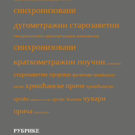
синхронизовани
дугометражни старозаветни
синхронизовани краткометражни новозаветни
синхронизовани
краткометражни поучни
славарица
старозаветни пророци
филмови
хришћанске
хришћанске приче
хришћански
песме
чувари
цртаћи
цртаћи Знамење
црквене песме
прича
јуродивост
РУБРИКЕ