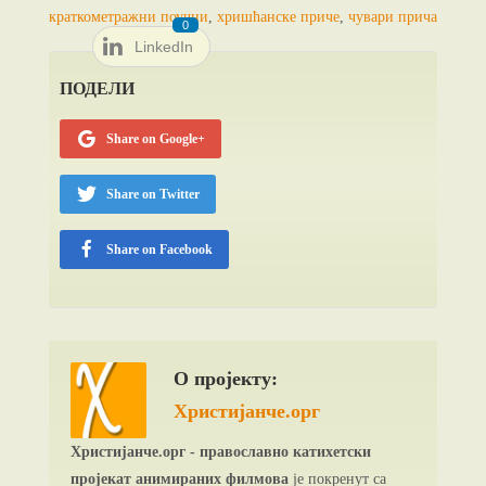
краткометражни поучни
,
хришћанске приче
,
чувари прича
0
LinkedIn
ПОДЕЛИ
Share on Google+
Share on Twitter
Share on Facebook
О пројекту:
Христијанче.орг
Христијанче.орг - православно катихетски
пројекат анимираних филмова
је покренут са