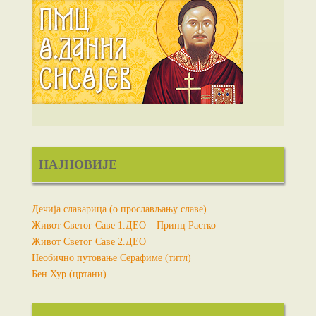
НАЈНОВИЈЕ
Дечија славарица (о прослављању славе)
Живот Светог Саве 1.ДЕО – Принц Растко
Живот Светог Саве 2.ДЕО
Необично путовање Серафиме (титл)
Бен Хур (цртани)