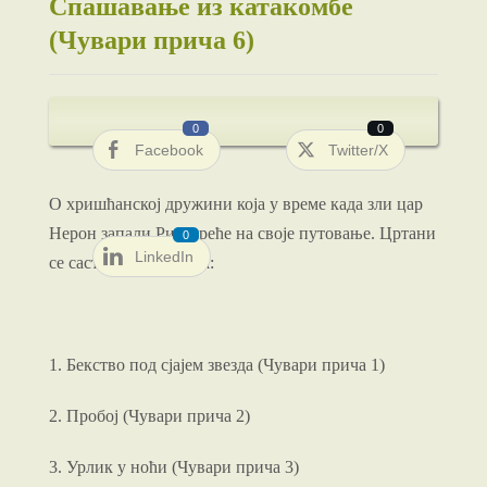
Спашавање из катакомбе
(Чувари прича 6)
0
0
Facebook
Twitter/X
О хришћанској дружини која у време када зли цар
Нерон запали Рим креће на своје путовање. Цртани
0
LinkedIn
се састоји из 8 делова:
1. Бекство под сјајем звезда (Чувари прича 1)
2. Пробој (Чувари прича 2)
3. Урлик у ноћи (Чувари прича 3)