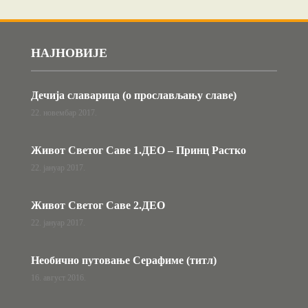
НАЈНОВИЈЕ
Дечија славарица (о прослављању славе)
22. новембар 2017.
Живот Светог Саве 1.ДЕО – Принц Растко
22. јануар 2017.
Живот Светог Саве 2.ДЕО
22. јануар 2017.
Необично путовање Серафиме (титл)
16. август 2016.