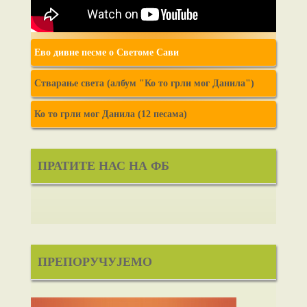
Ево дивне песме о Светоме Сави
Стварање света (албум "Ко то грли мог Данила")
Ко то грли мог Данила (12 песама)
ПРАТИТЕ НАС НА ФБ
ПРЕПОРУЧУЈЕМО