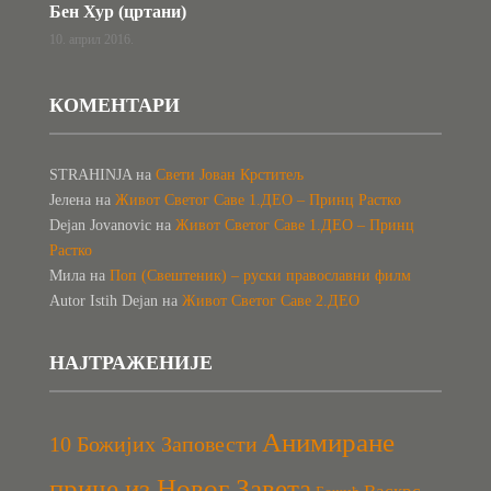
Бен Хур (цртани)
10. април 2016.
КОМЕНТАРИ
STRAHINJA
на
Свети Јован Крститељ
Јелена
на
Живот Светог Саве 1.ДЕО – Принц Растко
Dejan Jovanovic
на
Живот Светог Саве 1.ДЕО – Принц
Растко
Мила
на
Поп (Свештеник) – руски православни филм
Autor Istih Dejan
на
Живот Светог Саве 2.ДЕО
НАЈТРАЖЕНИЈЕ
Анимиране
10 Божијих Заповести
приче из Новог Завета