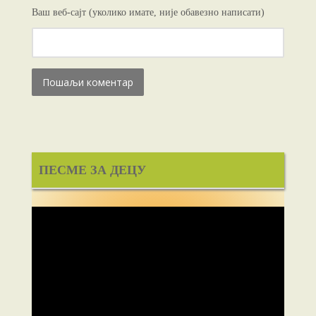
Ваш веб-сајт (уколико имате, није обавезно написати)
ПЕСМЕ ЗА ДЕЦУ