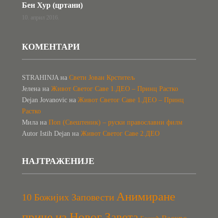
Бен Хур (цртани)
10. април 2016.
КОМЕНТАРИ
STRAHINJA
на
Свети Јован Крститељ
Јелена
на
Живот Светог Саве 1.ДЕО – Принц Растко
Dejan Jovanovic
на
Живот Светог Саве 1.ДЕО – Принц
Растко
Мила
на
Поп (Свештеник) – руски православни филм
Autor Istih Dejan
на
Живот Светог Саве 2.ДЕО
НАЈТРАЖЕНИЈЕ
Анимиране
10 Божијих Заповести
приче из Новог Завета