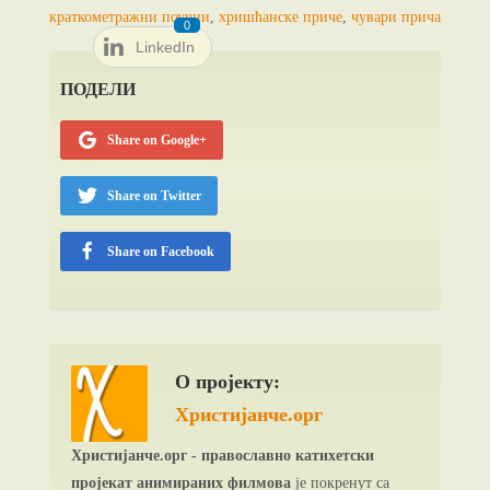
краткометражни поучни
,
хришћанске приче
,
чувари прича
0
LinkedIn
ПОДЕЛИ
Share on Google+
Share on Twitter
Share on Facebook
О пројекту:
Христијанче.орг
Христијанче.орг - православно катихетски
пројекат анимираних филмова
је покренут са