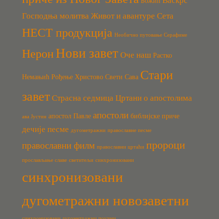
Васкрс
Божић
Господња молитва
Живот и авантуре Сета
НЕСТ продукција
Необично путовање Серафиме
Нови завет
Нерон
Оче наш
Растко
Стари
Немањић
Рођење Христово
Свети Сава
завет
Страсна седмица
Цртани о апостолима
апостоли
апостол Павле
библијске приче
ава Јустин
дечије песме
дугометражни
православне песме
пророци
православни филм
православни цртаћи
прослављање славе
светитељи
синхронизовани
синхронизовани
дугометражни новозаветни
синхронизовани дугометражни поучни