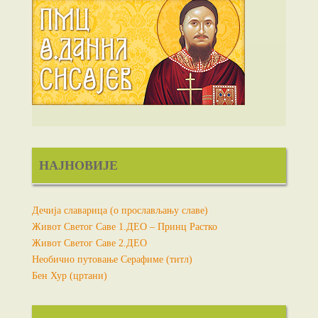
НАЈНОВИЈЕ
Дечија славарица (о прослављању славе)
Живот Светог Саве 1.ДЕО – Принц Растко
Живот Светог Саве 2.ДЕО
Необично путовање Серафиме (титл)
Бен Хур (цртани)