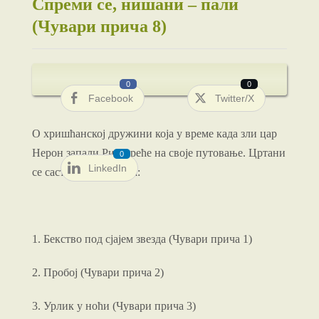
Спреми се, нишани – пали
(Чувари прича 8)
0
0
Facebook
Twitter/X
О хришћанској дружини која у време када зли цар
Нерон запали Рим креће на своје путовање. Цртани
0
LinkedIn
се састоји из 8 делова:
1. Бекство под сјајем звезда (Чувари прича 1)
2. Пробој (Чувари прича 2)
3. Урлик у ноћи (Чувари прича 3)