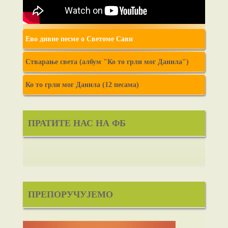
Ево дивне песме о Светоме Сави
Стварање света (албум "Ко то грли мог Данила")
Ко то грли мог Данила (12 песама)
ПРАТИТЕ НАС НА ФБ
ПРЕПОРУЧУЈЕМО