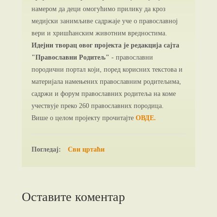
намером да деци омогућимо прилику да кроз
медијски занимљиве садржаје уче о православној
вери и хришћанским животним вредностима.
Идејни творац овог пројекта је редакција сајта
"Православни Родитељ"
- православни
породични портал који, поред корисних текстова и
материјала намењених православним родитељима,
садржи и форум православних родитеља на коме
учествује преко 260 православних породица.
Више о целом пројекту прочитајте
ОВДЕ.
Погледај:
Сви цртаћи
Оставите коментар