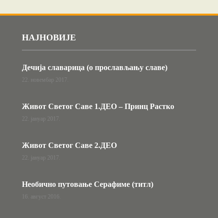
НАЈНОВИЈЕ
Дечија славарица (о прослављању славе)
22. новембар 2017.
Живот Светог Саве 1.ДЕО – Принц Растко
22. јануар 2017.
Живот Светог Саве 2.ДЕО
22. јануар 2017.
Необично путовање Серафиме (титл)
16. август 2016.