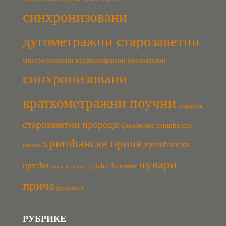
синхронизовани
дугометражни старозаветни
синхронизовани краткометражни новозаветни
синхронизовани
краткометражни поучни
славарица
старозаветни пророци
филмови
хришћанске
хришћанске приче
хришћански
песме
чувари
цртаћи
цртаћи Знамење
црквене песме
прича
јуродивост
РУБРИКЕ