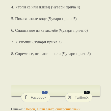
4. Утопи се или пливај (Чувари прича 4)
5. Помахнитале воде (Чувари прича 5)
6. Спашавање из катакомбе (Чувари прича 6)
7. У клопци (Чувари прича 7)
8. Спреми се, нишани – пали (Чувари прича 8)
0
0
Facebook
Twitter/X
Ознаке: :
Нерон
,
Нови завет
,
синхронизовани