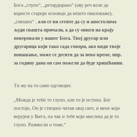
Бога „глупо“, „ретардирано“ (ову реч воле да
користе старији основци да нешто омаловаже),
„смешно“ ,
али се ви сетите да су и апостолима
људи свашта причали, а да су многи на крају
поверовали у нашег Бога. Твој другар или
другарица који тако сада говори, ако види твоје
понашање, може се десити да за неко време, нпр.
за годину дана он сам пожели да буде хришћанин.
Ти му на то само одговори:
„Можда је теби то глупо, али то је истина. Бог
постоји, Он је створио читав овај свет, и мене који
верујем у Њега, па чак и тебе који мислиш да је то
глупо. Размисли о томе.“