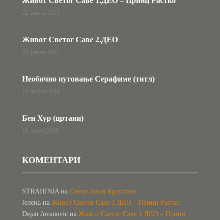
Живот Светог Саве 1.ДЕО – Принц Растко
22. јануар 2017.
Живот Светог Саве 2.ДЕО
22. јануар 2017.
Необично путовање Серафиме (титл)
16. август 2016.
Бен Хур (цртани)
10. април 2016.
КОМЕНТАРИ
STRAHINJA
на
Свети Јован Крститељ
Јелена
на
Живот Светог Саве 1.ДЕО – Принц Растко
Dejan Jovanovic
на
Живот Светог Саве 1.ДЕО – Принц