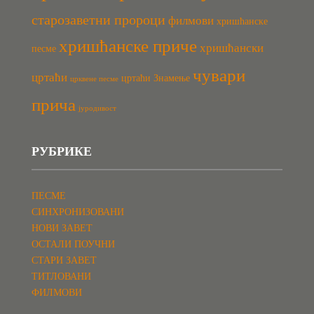
старозаветни пророци
филмови
хришћанске
хришћанске приче
хришћански
песме
чувари
цртаћи
цртаћи Знамење
црквене песме
прича
јуродивост
РУБРИКЕ
ПЕСМЕ
СИНХРОНИЗОВАНИ
НОВИ ЗАВЕТ
ОСТАЛИ ПОУЧНИ
СТАРИ ЗАВЕТ
ТИТЛОВАНИ
ФИЛМОВИ