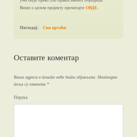
учествује преко 260 православних породица.
Више о целом пројекту прочитајте
ОВДЕ.
Погледај:
Сви цртаћи
Оставите коментар
Ваша адреса е-поште неће бити објављена.
Неопходна
поља су означена
*
Порука: