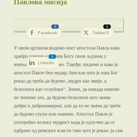
Павлова мисија
3
0
Facebook
Twitter/X
У овом цртаном видимо опет апостола Павла како
храбро говори о нашем Богу свим људима у
0
LinkedIn
земљама у којима је био. Такође, видимо и како је
апостол Павле био мудар, баш као што је наш Бог
рекао да треба да будемо „мудри као змије, а
безазлени као голубови“. Значи, да никада никоме
не чинимо зло, да будемо безазлени што значи
добри и добронамерни, али да то не значи да треба
да будемо глупи или наивни. Апостол Павле је
употребио велику мудрост када је одлучио да се
одбране од римских власти тако што је рекао: ја сам