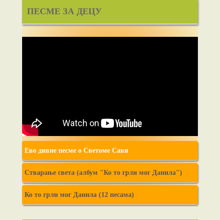
ПЕСМЕ ЗА ДЕЦУ
Ево дивне песме о Светоме Сави
Стварање света (албум "Ко то грли мог Данила")
Ко то грли мог Данила (12 песама)