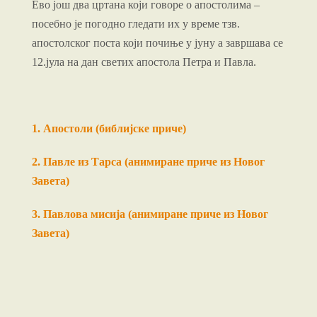
Ево још два цртана који говоре о апостолима –
посебно је погодно гледати их у време тзв.
апостолског поста који почиње у јуну а завршава се
12.јула на дан светих апостола Петра и Павла.
1. Апостоли (библијске приче)
2. Павле из Тарса (анимиране приче из Новог
Завета)
3. Павлова мисија (анимиране приче из Новог
Завета)