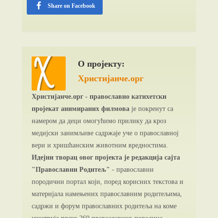
Share on Facebook
О пројекту:
Христијанче.орг
Христијанче.орг - православно катихетски
пројекат анимираних филмова
је покренут са
намером да деци омогућимо прилику да кроз
медијски занимљиве садржаје уче о православној
вери и хришћанским животним вредностима.
Идејни творац овог пројекта је редакција сајта
"Православни Родитељ"
- православни
породични портал који, поред корисних текстова и
материјала намењених православним родитељима,
садржи и форум православних родитеља на коме