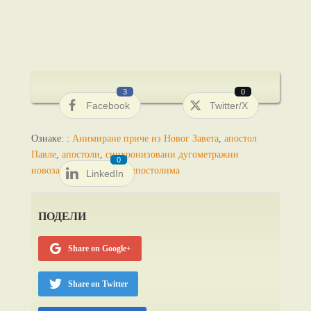
3
0
Facebook
Twitter/X
Ознаке: :
Анимиране приче из Новог Завета
,
апостол
Павле
,
апостоли
,
синхронизовани дугометражни
0
новозаветни
,
Цртани о апостолима
LinkedIn
ПОДЕЛИ
Share on Google+
Share on Twitter