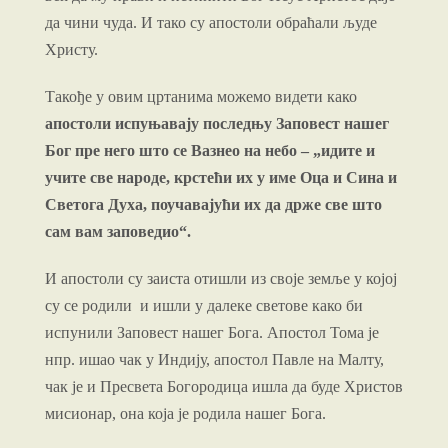
да чини чуда. И тако су апостоли обраћали људе
Христу.
Такође у овим цртанима можемо видети како
апостоли испуњавају последњу Заповест нашег
Бог пре него што се Вазнео на небо – „идите и
учите све народе,
крстећи их у име Оца и Сина и
Светога Духа, поучавајући их да држе све што
сам вам заповедио“.
И апостоли су заиста отишли из своје земље у којој
су се родили и ишли у далеке светове како би
испунили Заповест нашег Бога. Апостол Тома је
нпр. ишао чак у Индију, апостол Павле на Малту,
чак је и Пресвета Богородица ишла да буде Христов
мисионар, она која је родила нашег Бога.