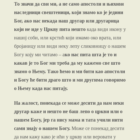
То значи да сви ми, а не само апостоли и њихови
наследници свештеници, који знамо ко је једини
Бог, ако нас некада наш другар или другарица
који не иде у Цркву пита нешто
када види икону у
нашој соби, или крстић који имамо око врата, или
бројаницу или види неку лепу сликовницу о нашем
Богу коју ми читамо – а
ко нас пита шта је то и
какав је то Бог ми треба да му кажемо све што
знамо о Њему. Тако ћемо и ми бити као апостоли
и Богу ће бити драго што и ми другима говоримо
о Њему када нас питају.
На жалост, понекада се може десити да нам неки
другар каже и нешто не баш лепо о цркви или о
нашем Богу, јер га нису мама и тата учили нити
сами знају о нашем Богу.
Може се понекад десити
да нам кажу како је ићи у цркву или веровати у