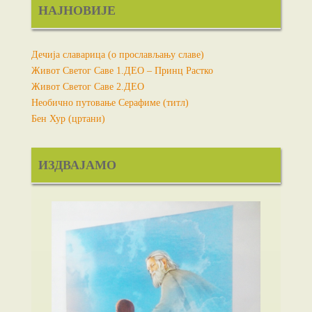
НАЈНОВИЈЕ
Дечија славарица (о прослављању славе)
Живот Светог Саве 1.ДЕО – Принц Растко
Живот Светог Саве 2.ДЕО
Необично путовање Серафиме (титл)
Бен Хур (цртани)
ИЗДВАЈАМО