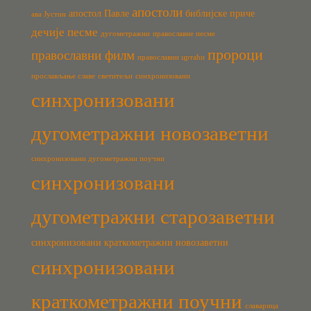
апостоли
апостол Павле
библијске приче
ава Јустин
дечије песме
дугометражни
православне песме
пророци
православни филм
православни цртаћи
прослављање славе
светитељи
синхронизовани
синхронизовани
дугометражни новозаветни
синхронизовани дугометражни поучни
синхронизовани
дугометражни старозаветни
синхронизовани краткометражни новозаветни
синхронизовани
краткометражни поучни
славарица