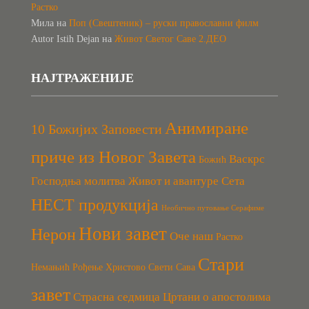
Растко
Мила
на
Поп (Свештеник) – руски православни филм
Autor Istih Dejan
на
Живот Светог Саве 2.ДЕО
НАЈТРАЖЕНИЈЕ
Анимиране
10 Божијих Заповести
приче из Новог Завета
Васкрс
Божић
Господња молитва
Живот и авантуре Сета
НЕСТ продукција
Необично путовање Серафиме
Нови завет
Нерон
Оче наш
Растко
Стари
Немањић
Рођење Христово
Свети Сава
завет
Страсна седмица
Цртани о апостолима