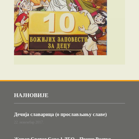
НАЈНОВИЈЕ
Дечија славарица (о прослављању славе)
22. новембар 2017.